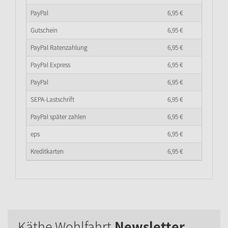
PayPal
6,
95
€
Gutschein
6,
95
€
PayPal Ratenzahlung
6,
95
€
PayPal Express
6,
95
€
PayPal
6,
95
€
SEPA-Lastschrift
6,
95
€
PayPal später zahlen
6,
95
€
eps
6,
95
€
Kreditkarten
6,
95
€
Käthe Wohlfahrt
Newsletter