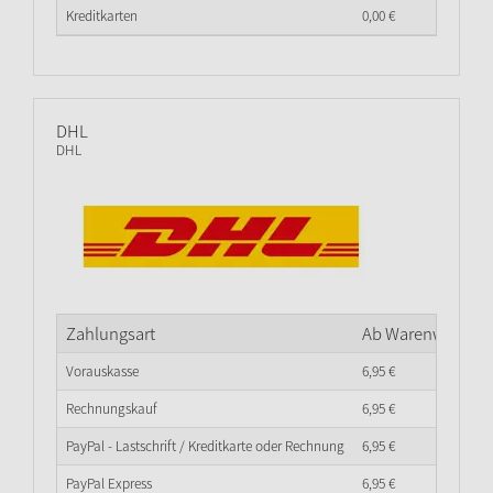
Kreditkarten
0,
00
€
DHL
DHL
Zahlungsart
Ab Warenwert
0,
0
Vorauskasse
6,
95
€
Rechnungskauf
6,
95
€
PayPal - Lastschrift / Kreditkarte oder Rechnung
6,
95
€
PayPal Express
6,
95
€