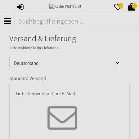
ANMELDEN
MERKZETTE
WAR
0
0
AUFKLAPPE
AUFK
MENÜ
Versand & Lieferung
Bitte wählen Sie Ihr Lieferland.
Standard Versand
Gutscheinversand per E-Mail