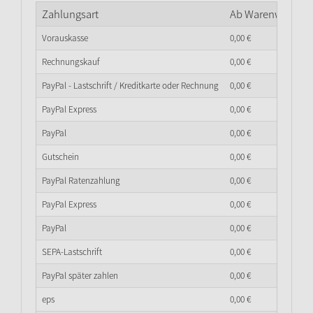
Zahlungsart
Ab Warenwert
0,
0
Vorauskasse
0,
00
€
Rechnungskauf
0,
00
€
PayPal - Lastschrift / Kreditkarte oder Rechnung
0,
00
€
PayPal Express
0,
00
€
PayPal
0,
00
€
Gutschein
0,
00
€
PayPal Ratenzahlung
0,
00
€
PayPal Express
0,
00
€
PayPal
0,
00
€
SEPA-Lastschrift
0,
00
€
PayPal später zahlen
0,
00
€
eps
0,
00
€