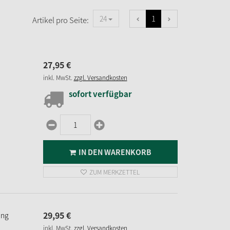
1
24
Artikel pro Seite:
27,
95
€
inkl. MwSt.
zzgl. Versandkosten
sofort verfügbar
IN DEN WARENKORB
ZUM MERKZETTEL
29,
95
€
ang
inkl. MwSt.
zzgl. Versandkosten