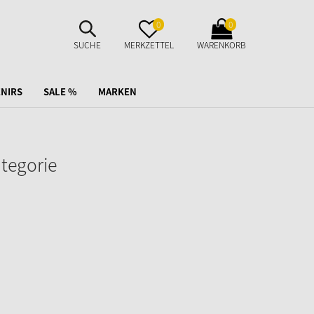
SUCHE
MERKZETTEL
WARENKORB
0
0
AUFKLAPPEN
AUFKLAPPEN
AUFKLAPPEN
SUCHE
MERKZETTEL
WARENKORB
NIRS
SALE %
MARKEN
ategorie