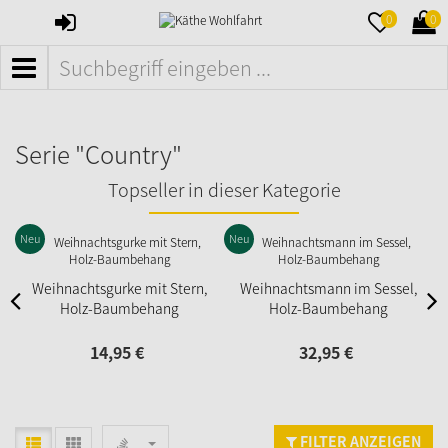
ANMELDEN
MERKZETTE
WAR
0
0
AUFKLAPPE
AUFK
MENÜ
Serie "Country"
Topseller in dieser Kategorie
Neu
Neu
N
Weihnachtsgurke mit Stern,
Weihnachtsmann im Sessel,
Holz-Baumbehang
Holz-Baumbehang
14,
95
€
32,
95
€
FILTER ANZEIGEN