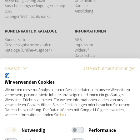
Bewerbung Leipzig 2026
Unternehmen
Ausschreibungsbedingungen Leipzig
Karriere
2026
Ausbildung
Leipziger Weihnachtsmarkt
KUNDENKARTE & KATALOGE
INFORMATIONEN
Kundenkarte
AGB
Geschenkgutscheine kaufen
Impressum
Kataloge (Online-Ausgaben)
Widerruf
Datenschutz
Teilnahmebedingungen Gewinnspiel
Deutsch
Datenschutzbestimmungen
ZAHLUNGSMÖGLICHKEITEN
Wir verwenden Cookies
Wir nutzen diese zur Analyse unserer Besucherdaten, um unsere Webseite zu
VERSAND
SOCIAL MEDIA
verbessern, personalisierte Inhalte anzuzeigen und Ihnen ein großartiges
Webseiten-Erlebnis zu bieten. Für weitere Informationen zu den von uns
verwendeten Cookies öffnen Sie die Einstellungen oder besuchen Sie unsere
Datenschutzerklärung. Die Daten können mit Google LLC geteilt werden,
weitere Informationen finden Sie
hier
.
Notwendig
Performance