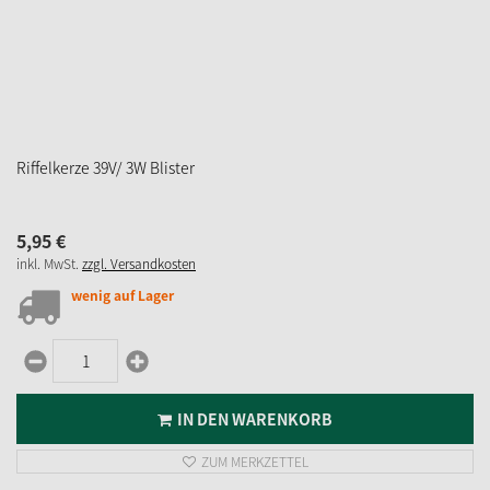
Kataloge (Online-Ausgaben)
Widerruf
Datenschutz
Teilnahmebedingungen Gewinnspiel
ZAHLUNGSMÖGLICHKEITEN
VERSAND
SOCIAL MEDIA
* Preisangaben inkl. gesetzl. MwSt. und zzgl.
Versandkosten
Ursprünglicher Preis des Händlers, Unverbindliche Preisempfehlung des Herstellers
Copyright © 2026 Käthe Wohlfahrt KG