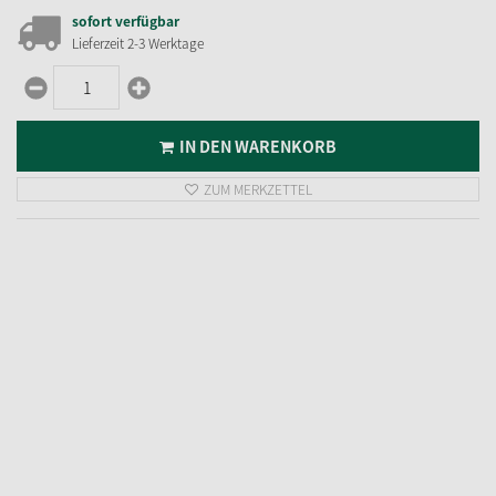
Riffelkerzen, 55V/3W/E10, Höhe 40mm
5,
95
€
inkl. MwSt.
zzgl. Versandkosten
sofort verfügbar
Lieferzeit 2-3 Werktage
IN DEN WARENKORB
ZUM MERKZETTEL
Schaftkerzen, 34 V/3W/E10, Höhe 70 mm