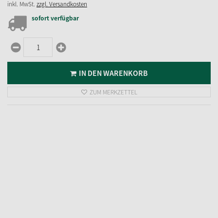
IHRE ANFRAGE
Sicher einkaufen
Das Trusted Shops Gütesiegel steht für sicheres Einkaufen.
SERVICE & HILFE
ÜBER UNS
Kontaktformular
Fachgeschäfte
Rücksendungen
Weihnachtsmärkte
FAQ - Häufig gestelle Fragen
Deutsches Weihnachtsmuseum
Bewerbung Leipzig 2026
Unternehmen
Ausschreibungsbedingungen Leipzig
Karriere
2026
Ausbildung
Leipziger Weihnachtsmarkt
KUNDENKARTE & KATALOGE
INFORMATIONEN
Kundenkarte
AGB
Geschenkgutscheine kaufen
Impressum