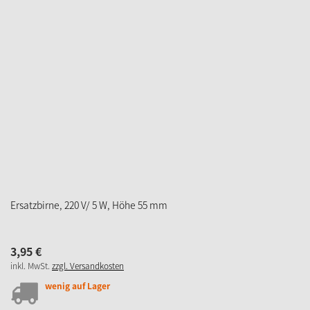
LED 12 V/0,1W
0,
99
€
inkl. MwSt.
zzgl. Versandkosten
sofort verfügbar
Lieferzeit 2-3 Werktage
IN DEN WARENKORB
ZUM MERKZETTEL
LED-Lampen 3V-0,06W, Ersatzlampen
9,
95
€
inkl. MwSt.
zzgl. Versandkosten