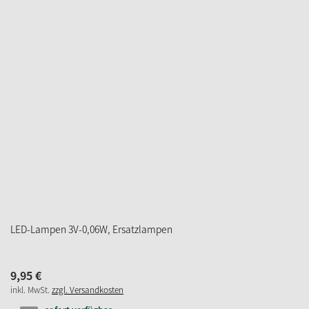
ZUM MERKZETTEL
Riffelkerzen, 16 V/3W/E10, Höhe 40 mm
5,
95
€
inkl. MwSt.
zzgl. Versandkosten
sofort verfügbar
Lieferzeit 2-3 Werktage
IN DEN WARENKORB
ZUM MERKZETTEL