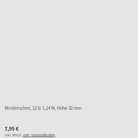
IN DEN WARENKORB
ZUM MERKZETTEL
Riffelkerzen, 46V/3W/E10, Höhe 40mm
5,
95
€
inkl. MwSt.
zzgl. Versandkosten
sofort verfügbar
IN DEN WARENKORB
ZUM MERKZETTEL