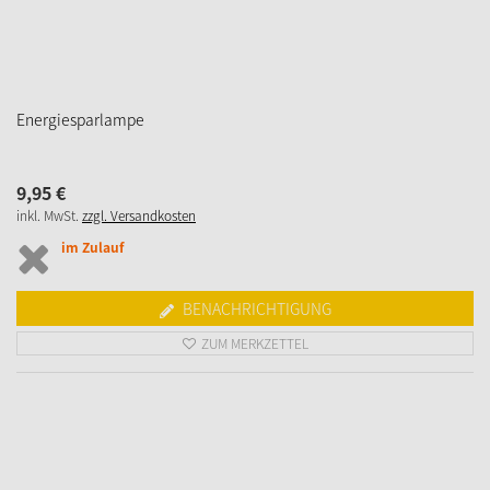
Energiesparlampe für Herrnhuter Sterne
7,
95
€
inkl. MwSt.
zzgl. Versandkosten
wenig auf Lager
IN DEN WARENKORB
ZUM MERKZETTEL
Erbsenlampe E5,5 12V 60mA