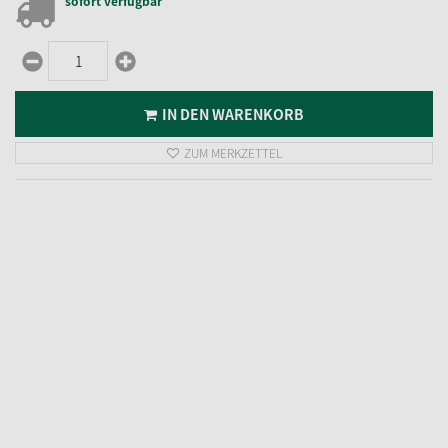
Riffelkerzen, 16V/3W/E10, Höhe 40mm
5,
95
€
inkl. MwSt.
zzgl. Versandkosten
sofort verfügbar
Lieferzeit 2-3 Werktage
IN DEN WARENKORB
ZUM MERKZETTEL
Riffelkerzen, 23V/3W/E10, Höhe 40mm
5,
95
€
inkl. MwSt.
zzgl. Versandkosten