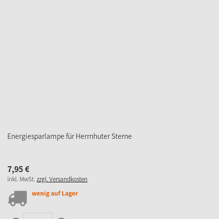
2,
95
€
inkl. MwSt.
zzgl. Versandkosten
sofort verfügbar
IN DEN WARENKORB
ZUM MERKZETTEL
Ersatzbirne, 220 V/ 5 W, Höhe 55 mm
3,
95
€
inkl. MwSt.
zzgl. Versandkosten
wenig auf Lager