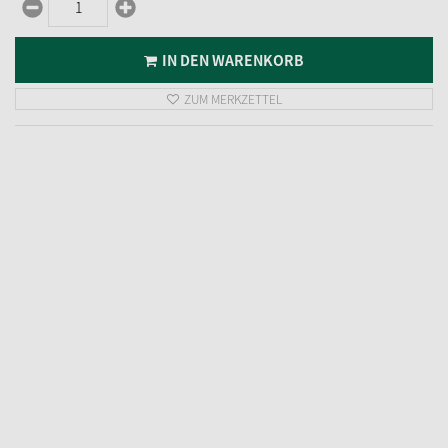
IN DEN WARENKORB
ZUM MERKZETTEL
Ersatzbirne, 220 V/10 W, Höhe 5,4 mm
4,
95
€
inkl. MwSt.
zzgl. Versandkosten
wenig auf Lager
Lieferzeit 2-3 Werktage
IN DEN WARENKORB