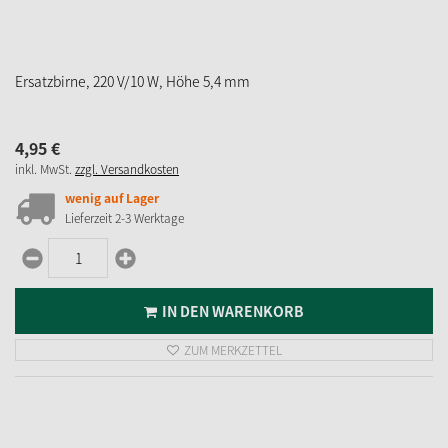
IN DEN WARENKORB
ZUM MERKZETTEL
Minibirnchen, 12 V/ 1,14 W, Höhe 32 mm
7,
95
€
inkl. MwSt.
zzgl. Versandkosten
sofort verfügbar
Lieferzeit 2-3 Werktage
IN DEN WARENKORB
ZUM MERKZETTEL