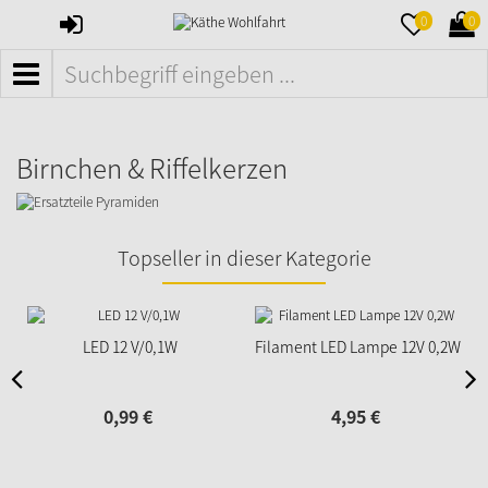
ANMELDEN
MERKZETTE
WAR
0
0
AUFKLAPPE
AUFK
MENÜ
Birnchen & Riffelkerzen
Topseller in dieser Kategorie
LED 12 V/0,1W
Filament LED Lampe 12V 0,2W
0,
99
€
4,
95
€