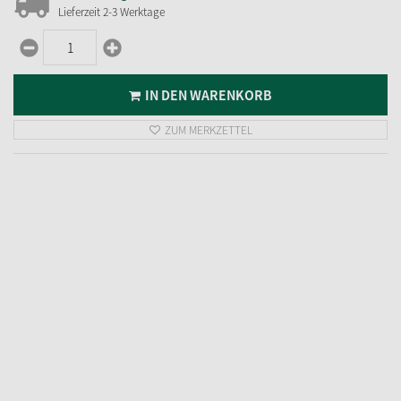
Lieferzeit 2-3 Werktage
IN DEN WARENKORB
ZUM MERKZETTEL
Energiesparlampe
9,
95
€
inkl. MwSt.
zzgl. Versandkosten
im Zulauf
BENACHRICHTIGUNG
ZUM MERKZETTEL