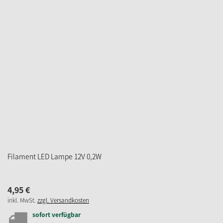
Minibirnchen, 24 V/ 1,20 W, Höhe 32 mm
7,
95
€
inkl. MwSt.
zzgl. Versandkosten
sofort verfügbar
Lieferzeit 2-3 Werktage
IN DEN WARENKORB
ZUM MERKZETTEL
Riffelkerze 19V/ 3W