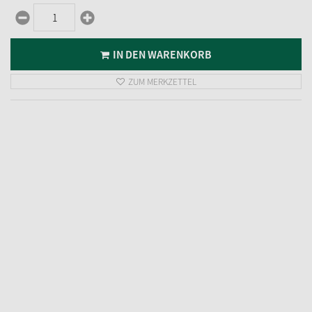
sofort verfügbar
IN DEN WARENKORB
ZUM MERKZETTEL
LED-Lampen 3V-0/048W, 5 Stück
7,
95
€
inkl. MwSt.
zzgl. Versandkosten
sofort verfügbar