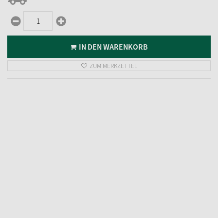
5,
95
€
inkl. MwSt.
zzgl. Versandkosten
sofort verfügbar
IN DEN WARENKORB
ZUM MERKZETTEL
Riffelkerze 39V/ 3W Blister
5,
95
€
inkl. MwSt.
zzgl. Versandkosten
wenig auf Lager