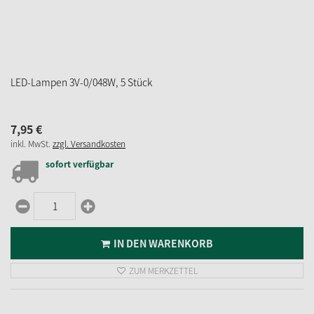
sofort verfügbar
IN DEN WARENKORB
ZUM MERKZETTEL
Riffelkerzen, 34V/3W/E10, Höhe 40mm
5,
95
€
inkl. MwSt.
zzgl. Versandkosten
sofort verfügbar
Lieferzeit 2-3 Werktage