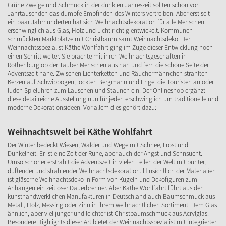
Grüne Zweige und Schmuck in der dunklen Jahreszeit sollten schon vor
Jahrtausenden das dumpfe Empfinden des Winters vertreiben. Aber erst seit
ein paar Jahrhunderten hat sich Weihnachtsdekoration für alle Menschen
erschwinglich aus Glas, Holz und Licht richtig entwickelt. Kommunen
schmückten Marktplätze mit Christbaum samt Weihnachtsdeko. Der
Weihnachtsspezialist Käthe Wohlfahrt ging im Zuge dieser Entwicklung noch
einen Schritt weiter. Sie brachte mit ihren Weihnachtsgeschäften in
Rothenburg ob der Tauber Menschen aus nah und fern die schöne Seite der
Adventszeit nahe. Zwischen Lichterketten und Räuchermännchen strahlten
Kerzen auf Schwibbögen, lockten Bergmann und Engel die Touristen an oder
luden Spieluhren zum Lauschen und Staunen ein. Der Onlineshop ergänzt
diese detailreiche Ausstellung nun für jeden erschwinglich um traditionelle und
moderne Dekorationsideen. Vor allem dies gehört dazu:
Weihnachtswelt bei Käthe Wohlfahrt
Der Winter bedeckt Wiesen, Wälder und Wege mit Schnee, Frost und
Dunkelheit. Er ist eine Zeit der Ruhe, aber auch der Angst und Sehnsucht.
Umso schöner erstrahlt die Adventszeit in vielen Teilen der Welt mit bunter,
duftender und strahlender Weihnachtsdekoration. Hinsichtlich der Materialien
ist gläserne Weihnachtsdeko in Form von Kugeln und Dekofiguren zum
Anhängen ein zeitloser Dauerbrenner. Aber Käthe Wohlfahrt führt aus den
kunsthandwerklichen Manufakturen in Deutschland auch Baumschmuck aus
Metall, Holz, Messing oder Zinn in ihrem weihnachtlichen Sortiment. Dem Glas
ähnlich, aber viel jünger und leichter ist Christbaumschmuck aus Acrylglas.
Besondere Highlights dieser Art bietet der Weihnachtsspezialist mit integrierter