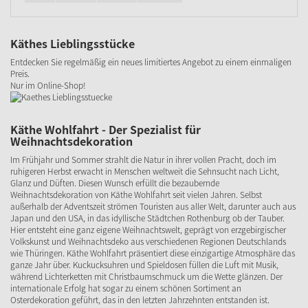
Käthes Lieblingsstücke
Entdecken Sie regelmäßig ein neues limitiertes Angebot zu einem einmaligen
Preis.
Nur im Online-Shop!
Käthe Wohlfahrt - Der Spezialist für
Weihnachtsdekoration
Im Frühjahr und Sommer strahlt die Natur in ihrer vollen Pracht, doch im
ruhigeren Herbst erwacht in Menschen weltweit die Sehnsucht nach Licht,
Glanz und Düften. Diesen Wunsch erfüllt die bezaubernde
Weihnachtsdekoration von Käthe Wohlfahrt seit vielen Jahren. Selbst
außerhalb der Adventszeit strömen Touristen aus aller Welt, darunter auch aus
Japan und den USA, in das idyllische Städtchen Rothenburg ob der Tauber.
Hier entsteht eine ganz eigene Weihnachtswelt, geprägt von erzgebirgischer
Volkskunst und Weihnachtsdeko aus verschiedenen Regionen Deutschlands
wie Thüringen. Käthe Wohlfahrt präsentiert diese einzigartige Atmosphäre das
ganze Jahr über. Kuckucksuhren und Spieldosen füllen die Luft mit Musik,
während Lichterketten mit Christbaumschmuck um die Wette glänzen. Der
internationale Erfolg hat sogar zu einem schönen Sortiment an
Osterdekoration geführt, das in den letzten Jahrzehnten entstanden ist.