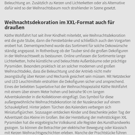
Beleuchtung an. Zusätzlich zu Kerzen und Lichterketten oder als Alternative
dafür wird so der Weihnachtsbaum noch strahlender in Szene gesetzt.
Weihnachtsdekoration im XXL-Format auch für
draußen
Käthe Wohlfahrt hat seit ihrer Kindheit miterlebt, wie Weihnachtsdekoration
erst die gute Stube, dann die Fensterbänke und schließlich auch den Vorgarten
erobert hat. Dementsprechend wurde das Sortiment für solche Dekowünsche
ständig angepasst. In Rothenburg ob der Tauber sind die großen Dekofiguren
in der Weihnachtswelt zu bestaunen. Online umfassen die Sortimente lange
Lichterketten, hohe künstliche und beleuchtete Außenbäume oder prächtige
Pyramiden. Besonders praktisch ist an solcher modernen und großen
Weihnachtsdeko, dass die Beleuchtung und der Antrieb nicht mehr
zwangsläufig über Kerzen und Mechanik gesichert sein müssen. Mit Netzstecker
und LED Leuchtmitteln erstrahlen die Dekofiguren sicher und ansprechend.
Eines der beliebten Superlative hat der Weihnachtsspezialist Käthe Wohlfahrt
mit einem über einem Meter hohen und beinahe 90 cm langen
Adventskalender in die Kollektionen eingefügt. Das Symbol für diese
außergewöhnliche Weihnachtsdekoration ist der Nussknacker auf einem
Schaukelpferd. Hinter jedem Türchen des Kalenders verbergen sich
Miniaturfigürchen. Sozusagen entdecken Kinder und Beschenkte jeden Tag der
Adventszeit das Kleine im Großen. Bei der Herstellung der mehrstöckigen XXL
Pyramiden hat die erzgebirgische Volkskunst alle Register des Kunsthandwerks
gezogen. So können die Betrachter per elektrischer Bewegung oder klassisch
mit Kerzen Weihnachtsgeschichten erleben. Manche der Prachtstücke führen