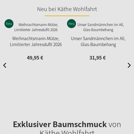
Neu bei Käthe Wohlfahrt
Neu
Neu
N
Weihnachtsmann-Mütze,
Unser Sandmännchen im All,
Limitierter Jahresduftl 2026
Glas-Baumbehang
49,
95
€
31,
95
€
Exklusiver Baumschmuck
von
Käthe Wohlfahrt