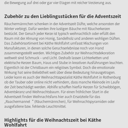
die Bewegung auf drei oder gar vier Etagen mit reicher Verzierung aus.
Zubehör zu den Lieblingsstücken für die Adventszeit
Räuchermännchen schenken in der Adventszeit Düfte, welche ansonsten der
Winter verbirgt. Dafür werden ihre lustigen Bäuche mit Räucherkerzen
bestückt. Der Geruch jeder Kerze ist typisch weihnachtlich oder erfüllt den
Raum mit der Ahnung von Honig, Sandelholz und anderen wohligen Düften.
Das Zubehörsortiment bei Käthe Wohlfahrt umfasst Mischungen von
Manufakturen, in denen solche Geruchserlebnisse noch von Hand
zusammengestellt werden. Wichtiges Zubehör zur Weihnachtsdekoration
weltweit sind Schmuck – und Licht. Deshalb lassen Lichterketten und
elektrische Kerzen Baum, Haus und Stube in kreativen Ausführungen leuchten.
Eigentlich ist der Christbaum ein religiöses Symbol. Doch die emotionale
Wirkung hat seine Beliebtheit weit über diese Bedeutung hinausgetragen.
Leider kann es auch der Weihnachtsspezialist Käthe Wohlfahrt in Rothenburg
ob der Tauber oder online nicht verhindern, dass manche Kleinode im Laufe
der Zeit beschädigt werden. Abhilfe schaffen hierfür Kerzen für Schwibbögen,
Adventskranz und Weihnachtsbaum. Für einen fröhlichen Start in die
Adventszeit finden Weihnachtsfans hier auch Ersatzteile für das
„Raachermannel“ (Räuchermännchen), für Weihnachtspyramiden oder
ausgefallene bzw. fehlende Leuchtmittel.
Highlights für die Weihnachtszeit bei Käthe
Wohlfahrt