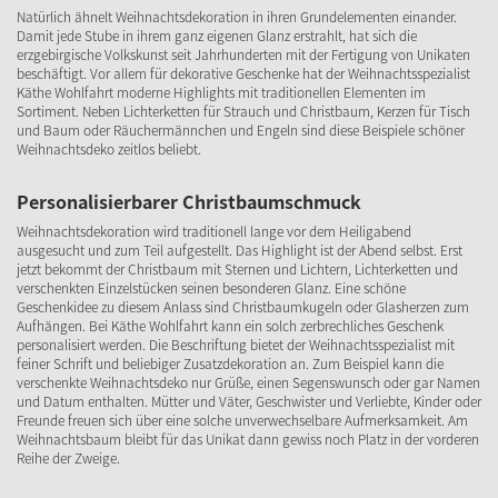
Natürlich ähnelt Weihnachtsdekoration in ihren Grundelementen einander.
Damit jede Stube in ihrem ganz eigenen Glanz erstrahlt, hat sich die
erzgebirgische Volkskunst seit Jahrhunderten mit der Fertigung von Unikaten
beschäftigt. Vor allem für dekorative Geschenke hat der Weihnachtsspezialist
Käthe Wohlfahrt moderne Highlights mit traditionellen Elementen im
Sortiment. Neben Lichterketten für Strauch und Christbaum, Kerzen für Tisch
und Baum oder Räuchermännchen und Engeln sind diese Beispiele schöner
Weihnachtsdeko zeitlos beliebt.
Personalisierbarer Christbaumschmuck
Weihnachtsdekoration wird traditionell lange vor dem Heiligabend
ausgesucht und zum Teil aufgestellt. Das Highlight ist der Abend selbst. Erst
jetzt bekommt der Christbaum mit Sternen und Lichtern, Lichterketten und
verschenkten Einzelstücken seinen besonderen Glanz. Eine schöne
Geschenkidee zu diesem Anlass sind Christbaumkugeln oder Glasherzen zum
Aufhängen. Bei Käthe Wohlfahrt kann ein solch zerbrechliches Geschenk
personalisiert werden. Die Beschriftung bietet der Weihnachtsspezialist mit
feiner Schrift und beliebiger Zusatzdekoration an. Zum Beispiel kann die
verschenkte Weihnachtsdeko nur Grüße, einen Segenswunsch oder gar Namen
und Datum enthalten. Mütter und Väter, Geschwister und Verliebte, Kinder oder
Freunde freuen sich über eine solche unverwechselbare Aufmerksamkeit. Am
Weihnachtsbaum bleibt für das Unikat dann gewiss noch Platz in der vorderen
Reihe der Zweige.