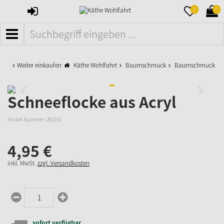
ANMELDEN
MERKZETTE
WAR
0
0
AUFKLAPPE
AUFK
MENÜ
Weiter einkaufen
Käthe Wohlfahrt
Baumschmuck
Baumschmuck aus 
Schneeflocke aus Acryl
Artikel-Nummer:
262151
4,
95
€
inkl. MwSt.
zzgl. Versandkosten
sofort verfügbar