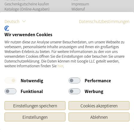
Geschenkgutscheine kaufen
Impressum
Kataloge (Online-Ausgaben)
Widerruf
Datenschutz
Teilnahmebedingungen Gewinnspiel
Deutsch
Datenschutzbestimmungen
ZAHLUNGSMÖGLICHKEITEN
Wir verwenden Cookies
Wir nutzen diese zur Analyse unserer Besucherdaten, um unsere Webseite zu
verbessern, personalisierte Inhalte anzuzeigen und Ihnen ein großartiges
Webseiten-Erlebnis zu bieten. Für weitere Informationen zu den von uns
verwendeten Cookies öffnen Sie die Einstellungen oder besuchen Sie unsere
Datenschutzerklärung. Die Daten können mit Google LLC geteilt werden,
VERSAND
SOCIAL MEDIA
weitere Informationen finden Sie
hier
.
Notwendig
Performance
Funktional
Werbung
Einstellungen speichern
Cookies akzeptieren
Einstellungen
Ablehnen
* Preisangaben inkl. gesetzl. MwSt. und zzgl.
Versandkosten
Ursprünglicher Preis des Händlers, Unverbindliche Preisempfehlung des Herstellers