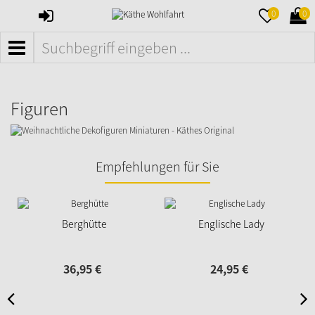
ANMELDEN
MERKZETTE
WAR
0
0
AUFKLAPPE
AUFK
MENÜ
Figuren
Empfehlungen für Sie
Berghütte
Englische Lady
36,
95
€
24,
95
€