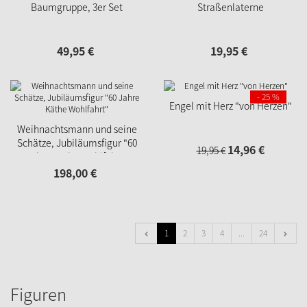
Baumgruppe, 3er Set
Straßenlaterne
49,
95
€
19,
95
€
- 25 %
Engel mit Herz "von Herzen"
Weihnachtsmann und seine
Schätze, Jubiläumsfigur "60
14,
96
€
19,
95
€
Jahre Käthe Wohlfahrt"
198,
00
€
1
2
3
4
...
24
Figuren