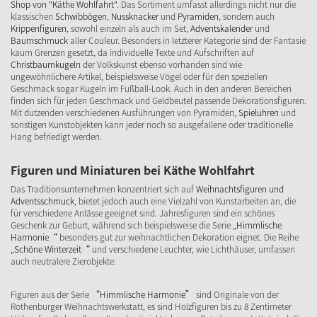
Shop von "Käthe Wohlfahrt"
. Das Sortiment umfasst allerdings nicht nur die
klassischen
Schwibbögen
,
Nussknacker
und
Pyramiden
, sondern auch
Krippenfiguren
, sowohl einzeln als auch im Set,
Adventskalender
und
Baumschmuck
aller Couleur. Besonders in letzterer Kategorie sind der Fantasie
kaum Grenzen gesetzt, da individuelle Texte und Aufschriften auf
Christbaumkugeln
der Volkskunst ebenso vorhanden sind wie
ungewöhnlichere Artikel, beispielsweise Vögel oder für den speziellen
Geschmack sogar Kugeln im Fußball-Look. Auch in den anderen Bereichen
finden sich für jeden Geschmack und Geldbeutel passende Dekorationsfiguren.
Mit dutzenden verschiedenen Ausführungen von Pyramiden,
Spieluhren
und
sonstigen Kunstobjekten kann jeder noch so ausgefallene oder traditionelle
Hang befriedigt werden.
Figuren und Miniaturen bei Käthe Wohlfahrt
Das Traditionsunternehmen konzentriert sich auf
Weihnachtsfiguren und
Adventsschmuck
, bietet jedoch auch eine Vielzahl von Kunstarbeiten an, die
für verschiedene Anlässe geeignet sind. Jahresfiguren sind ein schönes
Geschenk zur Geburt, während sich beispielsweise die Serie
„Himmlische
Harmonie“
besonders gut zur weihnachtlichen Dekoration eignet. Die Reihe
„Schöne Winterzeit“
und verschiedene Leuchter, wie Lichthäuser, umfassen
auch neutralere Zierobjekte.
Figuren aus der Serie
“Himmlische Harmonie”
sind Originale von der
Rothenburger Weihnachtswerkstatt, es sind Holzfiguren bis zu 8 Zentimeter