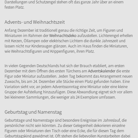
Darstellungen und Schutzengel stehen oft das ganze Jahr über an einem
festen Platz.
Advents- und Weihnachtszeit
Anfang Dezember ist traditionell genau die richtige Zeit, um Figuren und
Miniaturen im Rahmen der
Weihnachtsdeko
aufzustellen. Lichterengel erhellen
mit Kerzen, Öllampen oder elektrischen Lichtern die dunkle Jahreszeit und
lassen nicht nur Kinderaugen glänzen. Auch im Haus finden die Miniaturen,
wie Weihnachtsfiguren und Krippenfiguren, ihren Platz.
In vielen Gegenden Deutschlands hat sich der Brauch etabliert, am ersten
Dezember mit dem Öffnen des ersten Türchens am
Adventskalender
die erste
Figur oder Miniatur aufzustellen. Jeden Tag bekommt das Arrangement neuen
Zuwachs, bis am 24. Dezember alle Stücke einen Platz gefunden haben. Eine
Variation sieht vor, an jedem Adventssonntag eine Miniatur oder eine kleine
Gruppe der Aufstellung hinzuzufügen. Diese Abwandlung eignet sich vor allem
bei kleineren Sammlungen, die weniger als 24 Exemplare umfassen.
Geburtstag und Namenstag
Geburtstage und Namenstage sind besondere Ereignisse im Jahreslauf, die
persönlicher nicht sein könnten. Zu dieser Gelegenheit dekorieren einzelne
Figuren oder Miniaturen den Tisch oder eine Ecke, die für diesen Tag dem
Geburtstagskind gewidmet ist. Oft stehen die liebevollen Kunstarbeiten dabei