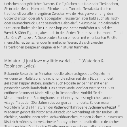
tierischen oder göttlichen Wesens. Die Figürchen aus Holz oder Tierknochen,
Stein oder Metall, Horn oder Elfenbein und Ton oder Terrakotta dienten
traditionell vor allem religiösen Zwecken wie der Heiligenverehrung, den
Götzendiensten oder als Grabbeigaben, reüssierten aber bald auch als Tisch-
oder Raumschmuck. Ganz besondere Beispiele für kunstvolle und dekorative
Statuetten finden sich im
Online-Shop von Käthe Wohlfahrt
u.a. bei
den
Wendt & Kühn
-Figuren, aber auch in den Serien
"Himmlische Harmonie“
und
„Schöne Winterzeit“
. Diese beiden Serien erfreuen mit einer bunten Palette
menschlicher, tierischer oder himmlischer Wesen, die sich zwischen
farbenfrohen Beispielen origineller Miniaturen tummeln.
Miniatur: „I just love my little world … “ (Waterloo &
Robinson Lyrics)
Bekannte Beispiele für Miniaturmodelle, also nachgebaute Objekte im
verkleinerten Maßstab, sind nicht nur die schon seit dem 16. Jahrhundert
geliebten Puppenstuben, sondern auch Modelleisenbahnen mit einer
passenden Modelllandschaft. Das älteste Modelldorf der Welt ist das 1929
eröffnete Bekonscot Model Village in Beaconsfield. Vorbild für die
Miniaturmodelle in Buckinghamshire ist ein typisches englisches „ancient
village“ aus den 30er Jahren des vorigen Jahrhunderts. Zu den realen
Vorbildern für die Miniaturen der
Käthe Wohlfahrt-Serie „Schöne Winterzeit“
wiederum gehört die historische Altstadt von Rothenburg ob der Tauber. Ob
Kirchlein, Stadtbrunnen oder Fachwerkhäuschen, mit den kleinen Kunstwerken
lässt sich mühelos der verkleinerte Prototyp einer mittelalterlichen deutschen
Stadt errichten. Dem bunten Stadtpanorama wurde, wie allen anderen