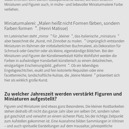
Miniaturen und Figuren auch, in mühe– und liebevoller Miniaturmalerei Farbe
verliehen.
Miniaturmalerei: „Malen heißt nicht Formen färben, sondern
Farben formen“. (Henri Matisse)
Im Lateinischen steht „minor“ für „kleiner“, das italienische „miniatura“
aber bezeichnet die „Kunst, mit Zinnober zu malen.“ Ursprünglich entstanden
Miniaturen im Rahmen der mittelalterlichen Buchmalerei, als Dekoration für
Schmuck oder Geschirr oder als kleine, eigenständige Bildchen. Bei den
Miniaturen und Figuren der Künstlerwerkstatt Käthe Wohlfahrt werden die
Farben in aufwändiger Handarbeit künstlerisch zu einem detailreichen,
einzigartigen Erscheinungsbild „geformt“. Ob ein lebendiges
Engelsgesichtchen, exakt und fein kolorierte Requisiten oder eine
facettenreiche, landschaftliche Kulisse, die „kleine Malerei“ präsentiert sich
hier als wirklich große Kunst.
Zu welcher Jahreszeit werden verstärkt Figuren und
Miniaturen aufgestellt?
Figuren und Miniaturen sind etwas ganz Besonderes. Die kleinen Kostbarkeiten
stehen deshalb oft nicht das ganze Jahr über am selben Ort, sondern ruhen
gut geschützt und verwahrt an einem sicheren Platz, bis der richtige Zeitpunkt
zum Aufstellen gekommen ist. Eine Ausnahme bilden Sammlungen in Vitrinen
– und auch spirituelle Darstellungen auf dem Hausaltar, jahreszeitliche