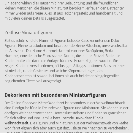
Einladend wirken die Häuser mit ihrer Beleuchtung und die freundlichen
kleinen Menschen, die diesen Miniaturort bevölkern, erfreuen den Betrachter
immer wieder aufs Neue. Alles ist aus Holz hergestellt und handbemalt und
mit vielen kleinen Details ausgestattet.
Zeitlose Miniaturfiguren
Zeitlos schön sind die Hummel-Figuren beliebte Klassiker unter den Deko-
Figuren. Kleine Lausbuben und bezaubernde kleine Mädchen, unverwechselbar
im Aussehen. Der Name Hummel stammt von ihrer Schöpferin, Berta
Hummel, eine deutsche Franziskaner-Nonne, die in ihrer Freizeit Bilder für
Kinder malte, die dann die Vorlage für diese Keramikfiguren wurden. Sie
zeigen Kinder in verschiedenen, oft lustigen Alltagssituationen. Alles an ihnen
ist niedlich, runde Gesichter und weiche Körperrundungen, das
Kindchenschema ist sowohl bei ihnen als auch bei denen sie gelegentlich
begleitenden Tieren voll ausgeprägt.
Dekorieren mit besonderen Miniaturfiguren
Der
Online-Shop von Käthe Wohlfahrt
ist besonders in der Vorweihnachtszeit
eine Fundgrube für alle Freunde von Figuren und Miniaturen. Sie können in der
dortigen Weihnachtswelt nach Herzenslust stöbern und finden so ganz sicher
für sich selbst und Ihre Familie
bezaubernde Deko-Ideen für die
Weihnachtszeit
. Die Figuren und Miniaturen aus der Weihnachtswelt von Käthe
Wohlfahrt eignen sich aber auch gut dazu, sie zu Weihnachten zu verschenken,