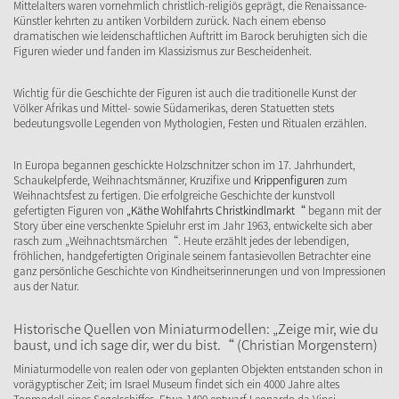
Mittelalters waren vornehmlich christlich-religiös geprägt, die Renaissance-
Künstler kehrten zu antiken Vorbildern zurück. Nach einem ebenso
dramatischen wie leidenschaftlichen Auftritt im Barock beruhigten sich die
Figuren wieder und fanden im Klassizismus zur Bescheidenheit.
Wichtig für die Geschichte der Figuren ist auch die traditionelle Kunst der
Völker Afrikas und Mittel- sowie Südamerikas, deren Statuetten stets
bedeutungsvolle Legenden von Mythologien, Festen und Ritualen erzählen.
In Europa begannen geschickte Holzschnitzer schon im 17. Jahrhundert,
Schaukelpferde, Weihnachtsmänner, Kruzifixe und
Krippenfiguren
zum
Weihnachtsfest zu fertigen. Die erfolgreiche Geschichte der kunstvoll
gefertigten Figuren von
„Käthe Wohlfahrts Christkindlmarkt“
begann mit der
Story über eine verschenkte Spieluhr erst im Jahr 1963, entwickelte sich aber
rasch zum „Weihnachtsmärchen“. Heute erzählt jedes der lebendigen,
fröhlichen, handgefertigten Originale seinem fantasievollen Betrachter eine
ganz persönliche Geschichte von Kindheitserinnerungen und von Impressionen
aus der Natur.
Historische Quellen von Miniaturmodellen: „Zeige mir, wie du
baust, und ich sage dir, wer du bist.“ (Christian Morgenstern)
Miniaturmodelle von realen oder von geplanten Objekten entstanden schon in
vorägyptischer Zeit; im Israel Museum findet sich ein 4000 Jahre altes