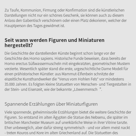
Zu Taufe, Kommunion, Firmung oder Konfirmation sind die künstlerischen
Darstellungen nicht nur ein schönes Geschenk, sie können auch zu diesem
Anlass den Gabentisch verschönern oder einen Platz dekorieren, welcher der
Hauptperson des Tages gewidmet ist.
Seit wann werden Figuren und Miniaturen
hergestellt?
Die Geschichte der darstellenden Künste beginnt schon lange vor der
Geschichte des Homo sapiens. Historische Funde beweisen, dass bereits der
Homo erectus Süßwassermuscheln mit eingekratzten, geometrischen Mustern
verzierte. Wesentlich später stand die erste, urgeschichtliche Dame Modell für
einen prähistorischen Künstler: aus Mammut-Elfenbein schnitzte der
eiszeitliche Kunsthandwerker die "Venus vom Hohlen Fels" vor mindestens
35.000 Jahren. Es folgten kleine Statuetten von Menschen- und Tiergestalten in
der Stein- und Eisenzeit, wie der bekannte „Löwenmensch“.
Spannende Erzählungen über Miniaturfiguren
Viele spannende, geheimnisvolle Erzählungen bietet die weitere Geschichte der
Figuren. So entstand im alten Ägypten die Statue des Nebsenu, die später im
britischen Manchester Museum auf unerklärliche Weise in ihrer Vitrine tanzte.
Eher unbeweglich, aber dafür streng symmetrisch - und vor allem meist nackt
- treten Kouros und Kore im alten Griechenland auf. Die Statuetten des