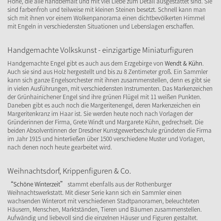
Höhe, die alle handbemalt und mit viel Liebe zum Detail ausgestattet sind. Sie
sind farbenfroh und teilweise mit kleinen Steinen besetzt. Schnell kann man
sich mit ihnen vor einem Wolkenpanorama einen dichtbevölkerten Himmel
mit Engeln in verschiedensten Situationen und Lebenslagen erschaffen.
Handgemachte Volkskunst - einzigartige Miniaturfiguren
Handgemachte Engel gibt es auch aus dem Erzgebirge von
Wendt & Kühn
.
Auch sie sind aus Holz hergestellt und bis zu 8 Zentimeter groß. Ein Sammler
kann sich ganze Engelsorchester mit ihnen zusammenstellen, denn es gibt sie
in vielen Ausführungen, mit verschiedensten Instrumenten. Das Markenzeichen
der Grünhainichener Engel sind ihre grünen Flügel mit 11 weißen Punkten.
Daneben gibt es auch noch die Margeritenengel, deren Markenzeichen ein
Margeritenkranz im Haar ist. Sie werden heute noch nach Vorlagen der
Gründerinnen der Firma, Grete Windt und Margarete Kühn, gedrechselt. Die
beiden Absolventinnen der Dresdner Kunstgewerbeschule gründeten die Firma
im Jahr 1915 und hinterließen über 1500 verschiedene Muster und Vorlagen,
nach denen noch heute gearbeitet wird.
Weihnachtsdorf, Krippenfiguren & Co.
“Schöne Winterzeit”
stammt ebenfalls aus der Rothenburger
Weihnachtswerkstatt. Mit dieser Serie kann sich ein Sammler einen
wachsenden Winterort mit verschiedenen Stadtpanoramen, beleuchteten
Häusern, Menschen, Marktständen, Tieren und Bäumen zusammenstellen.
Aufwändig und liebevoll sind die einzelnen Häuser und Figuren gestaltet.