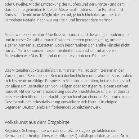
oder Geweihe. Mit der Entdeckung des Kupfers und der Bronze - und dem
damit einhergehenden Ende der Altsteinzeit - taten sich für Künstler und
Kunstschaffende neue Möglichkeiten auf, jedoch blieb das am meisten
verbreitete Material nach wie vor Stein und insbesondere Marmor.
Metall war eben nicht im Überfluss vorhanden und die wenigen bodennahen
und in dieser Zeit abbaubaren Erzadern lieferten gerade genug, um die
eigenen Armeen auszustatten. Doch beschränkten sich antike Künstler nicht
nur auf Marmor, sondern experimentierten auch schon mit anderen
Materialien wie Glas, Ton und dem heute verbotenen Elfenbein.
Das Mittelalter rückte schließlich zum ersten Mal Holzschnitzereien in den
Vordergrund. Besonders im Bereich der kirchlichen und sakralen Kunst haben
sich bis heute unzählige Beispiele an Miniaturen erhalten, bei welchen es sich
vor allem um Darstellungen von Heiligen oder sonstigen religiösen Motiven
handelt. Mit der Kommerzialisierung des Weihnachtsfestes und einer daraus
entstehenden öffentlichen Nachfrage nach entsprechenden Skulpturen in der
Gesellschaft der Industrialisierung entwickelte sich hieraus in einigen
Gegenden Deutschlands ein florierendes Schnitzhandwerk.
Volkskunst aus dem Erzgebirge
Regionale Schwerpunkte wie das sächsische Erzgebirge bildeten die
Keimzellen für heutige Hersteller hölzerner Qualitätsprodukte, wie den
Online-