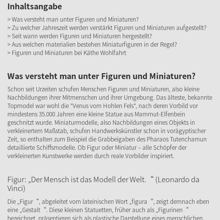
Inhaltsangabe
> Was versteht man unter Figuren und Miniaturen?
> Zu welcher Jahreszeit werden verstärkt Figuren und Miniaturen aufgestellt?
> Seit wann werden Figuren und Miniaturen hergestellt?
> Aus welchen materialien bestehen Miniaturfiguren in der Regel?
> Figuren und Miniaturen bei Käthe Wohlfahrt
Was versteht man unter Figuren und Miniaturen?
Schon seit Urzeiten schufen Menschen Figuren und Miniaturen, also kleine
Nachbildungen ihrer Mitmenschen und ihrer Umgebung. Das älteste, bekannte
Topmodel war wohl die "Venus vom Hohlen Fels", nach deren Vorbild vor
mindestens 35.000 Jahren eine kleine Statue aus Mammut-Elfenbein
geschnitzt wurde. Miniaturmodelle, also Nachbildungen eines Objekts in
verkleinertem Maßstab, schufen Handwerkskünstler schon in vorägyptischer
Zeit, so enthalten zum Beispiel die Grabbeigaben des Pharaos Tutenchamun
detaillierte Schiffsmodelle. Ob Figur oder Miniatur – alle Schöpfer der
verkleinerten Kunstwerke werden durch reale Vorbilder inspiriert.
Figur: „Der Mensch ist das Modell der Welt.“ (Leonardo da
Vinci)
Die „Figur“, abgeleitet vom lateinischen Wort „figura“, zeigt demnach eben
eine „Gestalt“. Diese kleinen Statuetten, früher auch als „Figurinen“
bezeichnet, präsentieren sich als plastische Darstellung eines menschlichen,