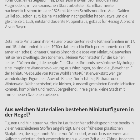
Tonmodell eines Segelschiffes. Etwa 1490 entwarf Leonardo da Vinci
Flugmodelle, im venezianischen Staat arbeiteten Schiffbaumeister
nachweislich schon im Jahr 1525 mit kleinen Schiffsmodellen. Auch Galileo
Galilei soll schon 1575 kleine Maschinen nachgebildet haben, etwa um die
gleiche Zeit, 1558, entstand das erste Puppenhaus, gebaut für Herzog Albrecht
V. von Bayern.
Detaillierte Miniaturen ihrer Häuser präsentierten reiche Patrizierfamilien im 17.
und 18. Jahrhundert. In den 1970er Jahren schließlich perfektionierte der US-
amerikanische Bildhauer Charles Simonds die Idee von Miniatur-Bauwerken
mit seinen Dwellings, den tönernen, „kleinen Wohnstätten für die kleinen
Leute.“ Waren die „little people“ in Charles Simonds persönlicher Mythologie
eine imaginäre Wanderbevölkerung aus Winzlingen, so sind die „Bewohner“
der Miniatur-Gebäude von Käthe Wohlfahrts-Künstlerwerkstatt weniger
wanderlustige Figürchen. Aber ob Kirche, Dorfschänke, Rathaus oder
Winterwald, Weihnachtsdorf, die kleinen, kunstvoll gestalteten Persönlichkeiten
können, kombiniert und motivübergreifend, ihre eigene, kleine Stadt mit
immer neuen Szenerien beleben.
Aus welchen Materialien bestehen Miniaturfiguren in
der Regel?
Figuren und Miniaturen wurden im Laufe der Menschheitsgeschichte bereits in
vielen verschiedenen Stoffen angefertigt. Eine der frühesten plastischen
Skulpturen, die sogenannte Venus von Willendorf, wurde beispielsweise aus
Kalkstein gefertigt, doch verwendete man zu dieser Zeit auch Zähne, Knochen