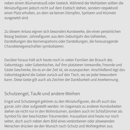
neben einem Blumenstrauß oder Gesteck. Während der Mahlzeiten sollten die
Miniaturfiguren jedoch nicht auf dem Esstisch stehen, sondern respektvoll
einen Platz erhalten, an dem sie keinen Dämpfen, Spritzern und Krümeln
ausgesetzt sind.
Zu diesem Anlass eignen sich besonders Kunstwerke, die einen persönlichen
Bezug besitzen: Jahresfiguren aus dem Geburtsjahr des Gefeierten,
Darstellungen des Namenspatrons oder Darstellungen, die herausragende
Charaktereigenschaften symbolisieren.
Darüber hinaus hält sich heute noch in vielen Familien der Brauch des
Geburtstags- oder Gabentisches. Auf ihm platzieren Verwandte, Freunde und
Gäste Geschenke, bis es an der Zeit ist, sie auszupacken. Anschließend legt das
Geburtstagskind die Gaben zurück auf den Tisch, wo sie jeder bewundern
kann. Diese Geste gilt auch als Zeichen der Dankbarkeit und Anerkennung.
Schutzengel, Taufe und andere Weihen
Engel und Schutzengel gehören zu den Miniaturfiguren, die oft auch das
ganze Jahr über aufgestellt werden. Im Gegensatz zu anderen Kunstarbeiten
stehen sie nicht nur in den Wohnräumen, sondern auch im Schlafzimmer als
Symbol für den beschützten Träumenden. Hausaltare sind heute nur noch
selten, doch auch neben dem Bild eines verstorbenen oder abwesenden
Menschen drücken sie den Wunsch nach Schutz und Wohlergehen aus.