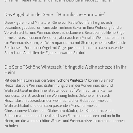
um einem lieben Menschen damit eine besondere Freude zu machen.
Das Angebot in der Serie “Himmlische Harmonie”
Diese Figuren- und Miniaturen-Serie von Käthe Wohlfahrt eignet sich
besonders gut dazu, um eine oder mehrere Ecken in Ihrer Wohnung für die
Vorweihnachts- und Weihnachtszeit zu dekorieren. Bezaubernde kleine Engel
in vielen verschiedenen Versionen, aber auch ein Miniatur-Weihnachtsmann,
ein Weihnachtsbaum, ein Wolkenpanorama mit Sternen, eine herzallerliebste
Spieldose in Form einer Orgel mit Orgelspieler und auch ein dazu passender
Sockel zum Aufstellen der Figuren erwarten Sie dort.
Die Serie ''Schöne Winterzeit'' bringt die Weihnachtszeit in Ihr
Heim
Mit den Miniaturen aus der Serie
"Schöne Winterzeit"
können Sie nach
Herzenslust die Weihnachtsstimmung, die in der Vorweihnachts- und
Weihnachtszeit in den Innenstädten oder auf Weihnachtsmärkten so
wunderschön ist, auch in Ihre Wohnung holen. Dekorieren Sie nach
Herzenslust mit bezaubernden weihnachtlichen Gebäuden, wie dem
Weihnachtsdorf und den dazu passenden Menschen wie dem
Christbaumverkäufer, dem Glühweinverkäufer, den Kindern mit einem
Schneemann oder den herzallerliebsten Familienminiaturen und mehr Ihr
Heim, um die wunderschöne Winter- und Weihnachtszeit auch nach drinnen
zu holen.