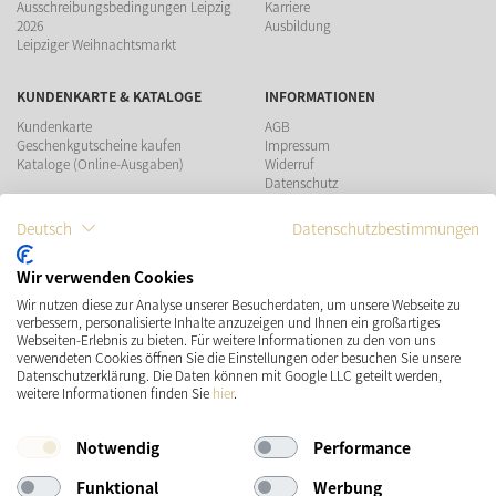
Ausschreibungsbedingungen Leipzig
Karriere
2026
Ausbildung
Leipziger Weihnachtsmarkt
KUNDENKARTE & KATALOGE
INFORMATIONEN
Kundenkarte
AGB
Geschenkgutscheine kaufen
Impressum
Kataloge (Online-Ausgaben)
Widerruf
Datenschutz
Teilnahmebedingungen Gewinnspiel
Deutsch
Datenschutzbestimmungen
ZAHLUNGSMÖGLICHKEITEN
Wir verwenden Cookies
Wir nutzen diese zur Analyse unserer Besucherdaten, um unsere Webseite zu
VERSAND
SOCIAL MEDIA
verbessern, personalisierte Inhalte anzuzeigen und Ihnen ein großartiges
Webseiten-Erlebnis zu bieten. Für weitere Informationen zu den von uns
verwendeten Cookies öffnen Sie die Einstellungen oder besuchen Sie unsere
Datenschutzerklärung. Die Daten können mit Google LLC geteilt werden,
weitere Informationen finden Sie
hier
.
Notwendig
Performance
Funktional
Werbung