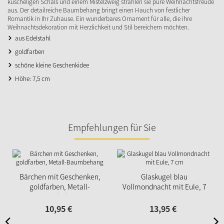
kuscheligen Schals und einem Mistelzweig strahlen sie pure Weihnachtsfreude
aus. Der detailreiche Baumbehang bringt einen Hauch von festlicher
Romantik in Ihr Zuhause. Ein wunderbares Ornament für alle, die ihre
Weihnachtsdekoration mit Herzlichkeit und Stil bereichern möchten.
aus Edelstahl
goldfarben
schöne kleine Geschenkidee
Höhe: 7,5 cm
Empfehlungen für Sie
Bärchen mit Geschenken,
Glaskugel blau
goldfarben, Metall-
Vollmondnacht mit Eule, 7
Baumbehang
cm
10,
95
€
13,
95
€