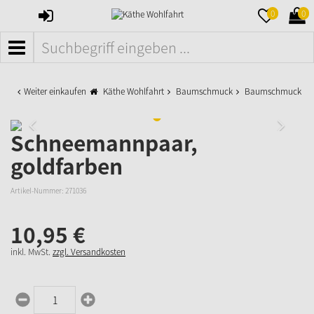
ANMELDEN
MERKZETTE
WAR
0
0
AUFKLAPPE
AUFK
MENÜ
Weiter einkaufen
Käthe Wohlfahrt
Baumschmuck
Baumschmuck aus
Schneemannpaar,
goldfarben
Artikel-Nummer:
271036
10,
95
€
inkl. MwSt.
zzgl. Versandkosten