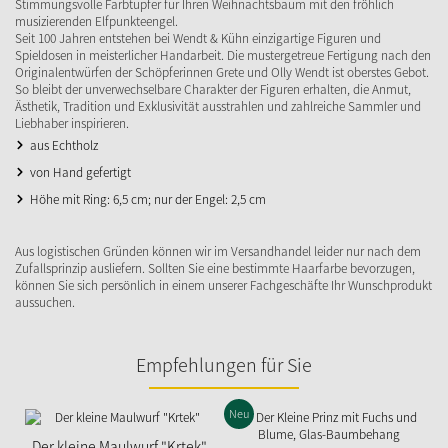
Stimmungsvolle Farbtupfer für Ihren Weihnachtsbaum mit den fröhlich
musizierenden Elfpunkteengel.
Seit 100 Jahren entstehen bei Wendt & Kühn einzigartige Figuren und
Spieldosen in meisterlicher Handarbeit. Die mustergetreue Fertigung nach den
Originalentwürfen der Schöpferinnen Grete und Olly Wendt ist oberstes Gebot.
So bleibt der unverwechselbare Charakter der Figuren erhalten, die Anmut,
Ästhetik, Tradition und Exklusivität ausstrahlen und zahlreiche Sammler und
Liebhaber inspirieren.
aus Echtholz
von Hand gefertigt
Höhe mit Ring: 6,5 cm; nur der Engel: 2,5 cm
Aus logistischen Gründen können wir im Versandhandel leider nur nach dem
Zufallsprinzip ausliefern. Sollten Sie eine bestimmte Haarfarbe bevorzugen,
können Sie sich persönlich in einem unserer Fachgeschäfte Ihr Wunschprodukt
aussuchen.
Empfehlungen für Sie
Neu
Der kleine Maulwurf "Krtek"