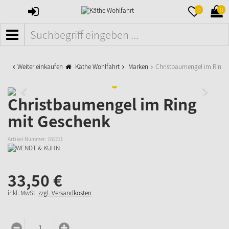
ANMELDEN
MERKZETTE
WAR
0
0
AUFKLAPPE
AUFK
MENÜ
Weiter einkaufen
Käthe Wohlfahrt
Marken
Christbaumengel im Ring 
Christbaumengel im Ring
mit Geschenk
Artikel-Nummer:
161211
33,
50
€
inkl. MwSt.
zzgl. Versandkosten