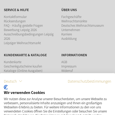
SERVICE & HILFE
ÜBER UNS
Kontaktformular
Fachgeschäfte
Rücksendungen
Weihnachtsmärkte
FAQ - Häufig gestelle Fragen
Deutsches Weihnachtsmuseum
Bewerbung Leipzig 2026
Unternehmen
Ausschreibungsbedingungen Leipzig
Karriere
2026
Ausbildung
Leipziger Weihnachtsmarkt
KUNDENKARTE & KATALOGE
INFORMATIONEN
Kundenkarte
AGB
Geschenkgutscheine kaufen
Impressum
Kataloge (Online-Ausgaben)
Widerruf
Datenschutz
Teilnahmebedingungen Gewinnspiel
Deutsch
Datenschutzbestimmungen
ZAHLUNGSMÖGLICHKEITEN
Wir verwenden Cookies
Wir nutzen diese zur Analyse unserer Besucherdaten, um unsere Webseite zu
verbessern, personalisierte Inhalte anzuzeigen und Ihnen ein großartiges
Webseiten-Erlebnis zu bieten. Für weitere Informationen zu den von uns
verwendeten Cookies öffnen Sie die Einstellungen oder besuchen Sie unsere