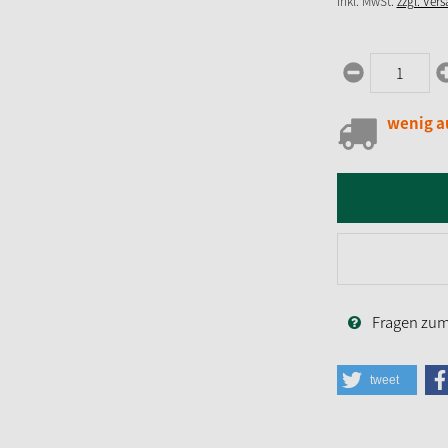
inkl. MwSt.
zzgl. Ver
wenig a
Fragen zum 
tweet