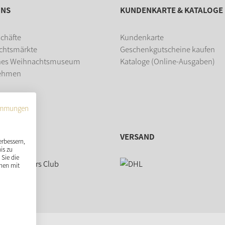
UNS
KUNDENKARTE & KATALOGE
chäfte
Kundenkarte
chtsmärkte
Geschenkgutscheine kaufen
hes Weihnachtsmuseum
Kataloge (Online-Ausgaben)
ehmen
dung
immungen
VERSAND
erbessern,
is zu
Sie die
nen mit