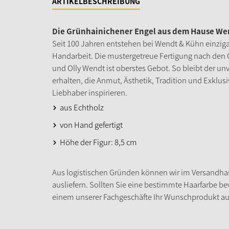
ARTIKELBESCHREIBUNG
Die Grünhainichener Engel aus dem Hause Wen
Seit 100 Jahren entstehen bei Wendt & Kühn einziga
Handarbeit. Die mustergetreue Fertigung nach den 
und Olly Wendt ist oberstes Gebot. So bleibt der u
erhalten, die Anmut, Ästhetik, Tradition und Exklu
Liebhaber inspirieren.
aus Echtholz
von Hand gefertigt
Höhe der Figur: 8,5 cm
Aus logistischen Gründen können wir im Versandhan
ausliefern. Sollten Sie eine bestimmte Haarfarbe be
einem unserer Fachgeschäfte Ihr Wunschprodukt a