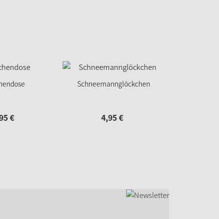
chendose
Schneemannglöckchen
95
€
4,
95
€