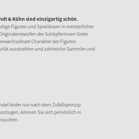
dt & Kühn sind einzigartig schön.
rtige Figuren und Spieldosen in meisterlicher
Originalentwürfen der Schöpferinnen Grete
nverwechselbare Charakter der Figuren
sivität ausstrahlen und zahlreiche Sammler und
del leider nur nach dem Zufallsprinzip
vorzugen, können Sie sich persönlich in
ussuchen.