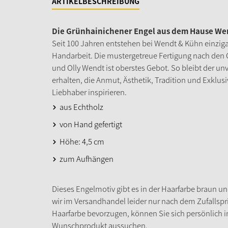
ARTIKELBESCHREIBUNG
Die Grünhainichener Engel aus dem Hause Wen
Seit 100 Jahren entstehen bei Wendt & Kühn einziga
Handarbeit. Die mustergetreue Fertigung nach den 
und Olly Wendt ist oberstes Gebot. So bleibt der u
erhalten, die Anmut, Ästhetik, Tradition und Exklu
Liebhaber inspirieren.
aus Echtholz
von Hand gefertigt
Höhe: 4,5 cm
zum Aufhängen
Dieses Engelmotiv gibt es in der Haarfarbe braun 
wir im Versandhandel leider nur nach dem Zufallspri
Haarfarbe bevorzugen, können Sie sich persönlich i
Wunschprodukt aussuchen.