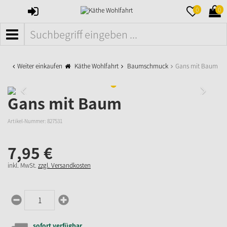
ANMELDEN
MERKZETTE
WAR
0
0
AUFKLAPPE
AUFK
MENÜ
Weiter einkaufen
Käthe Wohlfahrt
Baumschmuck
Gans mit Baum
Gans mit Baum
Artikel-Nummer:
827531
7,
95
€
inkl. MwSt.
zzgl. Versandkosten
sofort verfügbar