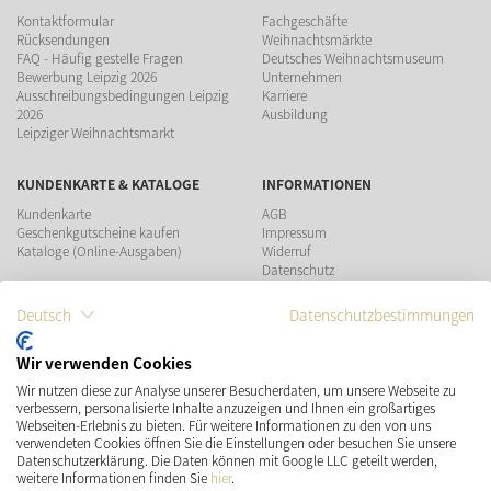
Kontaktformular
Fachgeschäfte
Rücksendungen
Weihnachtsmärkte
FAQ - Häufig gestelle Fragen
Deutsches Weihnachtsmuseum
Bewerbung Leipzig 2026
Unternehmen
Ausschreibungsbedingungen Leipzig
Karriere
2026
Ausbildung
Leipziger Weihnachtsmarkt
KUNDENKARTE & KATALOGE
INFORMATIONEN
Kundenkarte
AGB
Geschenkgutscheine kaufen
Impressum
Kataloge (Online-Ausgaben)
Widerruf
Datenschutz
Teilnahmebedingungen Gewinnspiel
Deutsch
Datenschutzbestimmungen
ZAHLUNGSMÖGLICHKEITEN
Wir verwenden Cookies
Wir nutzen diese zur Analyse unserer Besucherdaten, um unsere Webseite zu
VERSAND
SOCIAL MEDIA
verbessern, personalisierte Inhalte anzuzeigen und Ihnen ein großartiges
Webseiten-Erlebnis zu bieten. Für weitere Informationen zu den von uns
verwendeten Cookies öffnen Sie die Einstellungen oder besuchen Sie unsere
Datenschutzerklärung. Die Daten können mit Google LLC geteilt werden,
weitere Informationen finden Sie
hier
.