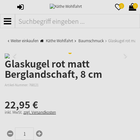
ANMELDEN
MERKZETTE
WAR
0
0
AUFKLAPPE
AUFK
MENÜ
Weiter einkaufen
Käthe Wohlfahrt
Baumschmuck
Glaskugel rot matt
Glaskugel rot matt
Berglandschaft, 8 cm
Artikel-Nummer:
768121
22,
95
€
inkl. MwSt.
zzgl. Versandkosten