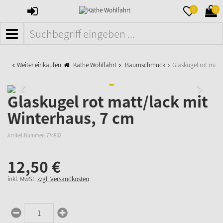
ANMELDEN
MERKZETTE
WAR
0
0
AUFKLAPPE
AUFK
MENÜ
Weiter einkaufen
Käthe Wohlfahrt
Baumschmuck
Glaskugel rot matt
Glaskugel rot matt/lack mit
Winterhaus, 7 cm
Artikel-Nummer:
774832
12,
50
€
inkl. MwSt.
zzgl. Versandkosten