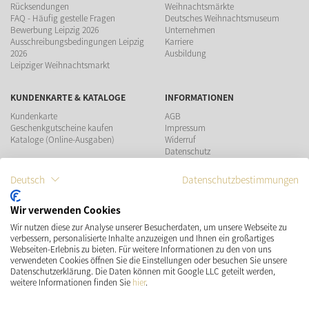
Rücksendungen
Weihnachtsmärkte
FAQ - Häufig gestelle Fragen
Deutsches Weihnachtsmuseum
Bewerbung Leipzig 2026
Unternehmen
Ausschreibungsbedingungen Leipzig
Karriere
2026
Ausbildung
Leipziger Weihnachtsmarkt
KUNDENKARTE & KATALOGE
INFORMATIONEN
Kundenkarte
AGB
Geschenkgutscheine kaufen
Impressum
Kataloge (Online-Ausgaben)
Widerruf
Datenschutz
Teilnahmebedingungen Gewinnspiel
Deutsch
Datenschutzbestimmungen
ZAHLUNGSMÖGLICHKEITEN
Wir verwenden Cookies
Wir nutzen diese zur Analyse unserer Besucherdaten, um unsere Webseite zu
VERSAND
SOCIAL MEDIA
verbessern, personalisierte Inhalte anzuzeigen und Ihnen ein großartiges
Webseiten-Erlebnis zu bieten. Für weitere Informationen zu den von uns
verwendeten Cookies öffnen Sie die Einstellungen oder besuchen Sie unsere
Datenschutzerklärung. Die Daten können mit Google LLC geteilt werden,
weitere Informationen finden Sie
hier
.