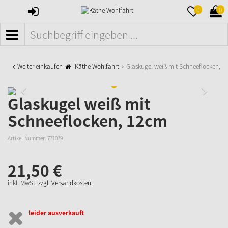
ANMELDEN
MERKZETTE
WAR
0
0
AUFKLAPPE
AUFK
MENÜ
Weiter einkaufen
Käthe Wohlfahrt
Glaskugel weiß mit Schneeflocken, 1
Glaskugel weiß mit
Schneeflocken, 12cm
Artikel-Nummer:
771079
21,
50
€
inkl. MwSt.
zzgl. Versandkosten
leider ausverkauft