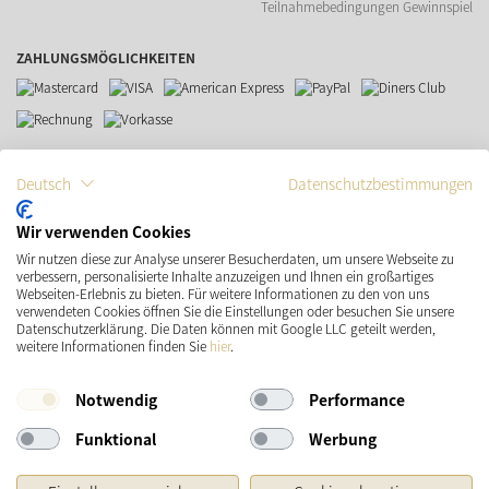
Teilnahmebedingungen Gewinnspiel
ZAHLUNGSMÖGLICHKEITEN
VERSAND
SOCIAL MEDIA
Deutsch
Datenschutzbestimmungen
Wir verwenden Cookies
Wir nutzen diese zur Analyse unserer Besucherdaten, um unsere Webseite zu
verbessern, personalisierte Inhalte anzuzeigen und Ihnen ein großartiges
Webseiten-Erlebnis zu bieten. Für weitere Informationen zu den von uns
verwendeten Cookies öffnen Sie die Einstellungen oder besuchen Sie unsere
Datenschutzerklärung. Die Daten können mit Google LLC geteilt werden,
weitere Informationen finden Sie
hier
.
* Preisangaben inkl. gesetzl. MwSt. und zzgl.
Versandkosten
Ursprünglicher Preis des Händlers, Unverbindliche Preisempfehlung des Herstellers
Notwendig
Performance
Copyright © 2026 Käthe Wohlfahrt KG
Funktional
Werbung