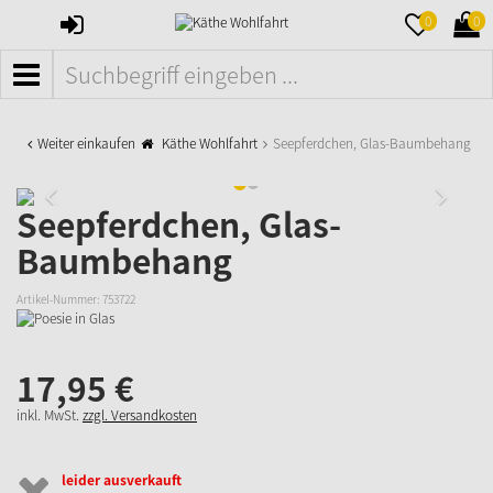
ANMELDEN
MERKZETTE
WAR
0
0
AUFKLAPPE
AUFK
MENÜ
Weiter einkaufen
Käthe Wohlfahrt
Seepferdchen, Glas-Baumbehang
Seepferdchen, Glas-
Baumbehang
Artikel-Nummer:
753722
17,
95
€
inkl. MwSt.
zzgl. Versandkosten
leider ausverkauft