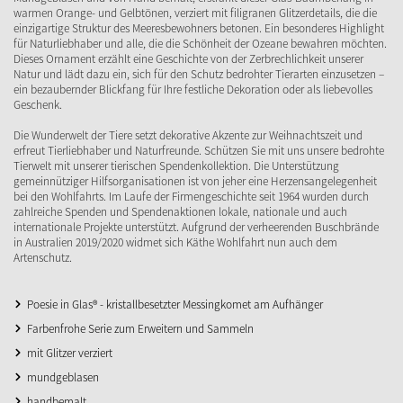
warmen Orange- und Gelbtönen, verziert mit filigranen Glitzerdetails, die die
einzigartige Struktur des Meeresbewohners betonen. Ein besonderes Highlight
für Naturliebhaber und alle, die die Schönheit der Ozeane bewahren möchten.
Dieses Ornament erzählt eine Geschichte von der Zerbrechlichkeit unserer
Natur und lädt dazu ein, sich für den Schutz bedrohter Tierarten einzusetzen –
ein bezaubernder Blickfang für Ihre festliche Dekoration oder als liebevolles
Geschenk.
Die Wunderwelt der Tiere setzt dekorative Akzente zur Weihnachtszeit und
erfreut Tierliebhaber und Naturfreunde. Schützen Sie mit uns unsere bedrohte
Tierwelt mit unserer tierischen Spendenkollektion. Die Unterstützung
gemeinnütziger Hilfsorganisationen ist von jeher eine Herzensangelegenheit
bei den Wohlfahrts. Im Laufe der Firmengeschichte seit 1964 wurden durch
zahlreiche Spenden und Spendenaktionen lokale, nationale und auch
internationale Projekte unterstützt. Aufgrund der verheerenden Buschbrände
in Australien 2019/2020 widmet sich Käthe Wohlfahrt nun auch dem
Artenschutz.
Poesie in Glas® - kristallbesetzter Messingkomet am Aufhänger
Farbenfrohe Serie zum Erweitern und Sammeln
mit Glitzer verziert
mundgeblasen
handbemalt