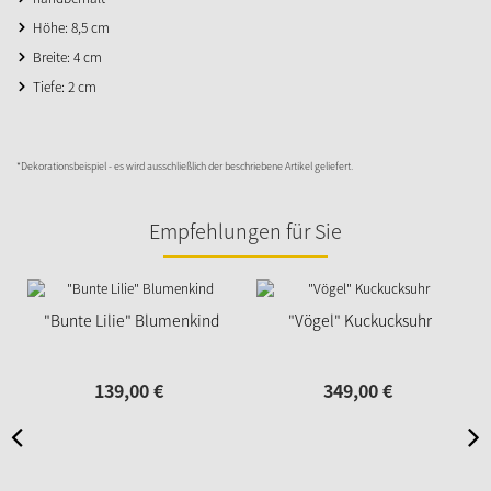
Höhe: 8,5 cm
Breite: 4 cm
Tiefe: 2 cm
*Dekorationsbeispiel - es wird ausschließlich der beschriebene Artikel geliefert.
Empfehlungen für Sie
N
"Bunte Lilie" Blumenkind
"Vögel" Kuckucksuhr
139,
00
€
349,
00
€