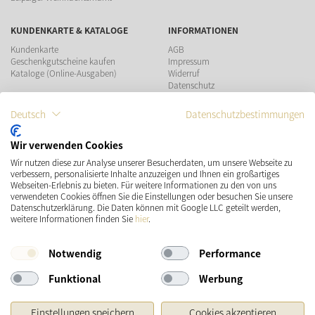
KUNDENKARTE & KATALOGE
INFORMATIONEN
Kundenkarte
AGB
Geschenkgutscheine kaufen
Impressum
Kataloge (Online-Ausgaben)
Widerruf
Datenschutz
Teilnahmebedingungen Gewinnspiel
Deutsch
Datenschutzbestimmungen
ZAHLUNGSMÖGLICHKEITEN
Wir verwenden Cookies
Wir nutzen diese zur Analyse unserer Besucherdaten, um unsere Webseite zu
VERSAND
SOCIAL MEDIA
verbessern, personalisierte Inhalte anzuzeigen und Ihnen ein großartiges
Webseiten-Erlebnis zu bieten. Für weitere Informationen zu den von uns
verwendeten Cookies öffnen Sie die Einstellungen oder besuchen Sie unsere
Datenschutzerklärung. Die Daten können mit Google LLC geteilt werden,
weitere Informationen finden Sie
hier
.
Notwendig
Performance
Funktional
Werbung
* Preisangaben inkl. gesetzl. MwSt. und zzgl.
Versandkosten
Einstellungen speichern
Cookies akzeptieren