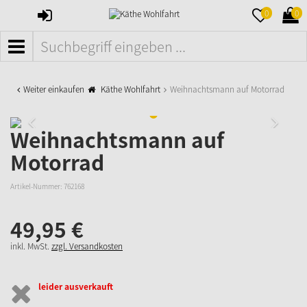
ANMELDEN
MERKZETTE
WAR
0
0
AUFKLAPPE
AUFK
MENÜ
Weiter einkaufen
Käthe Wohlfahrt
Weihnachtsmann auf Motorrad
Weihnachtsmann auf
Motorrad
Artikel-Nummer:
762168
49,
95
€
inkl. MwSt.
zzgl. Versandkosten
leider ausverkauft