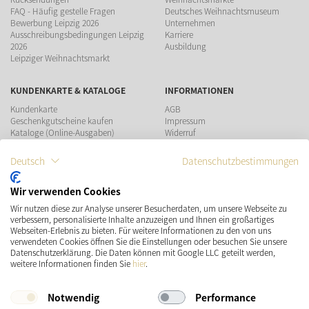
FAQ - Häufig gestelle Fragen
Deutsches Weihnachtsmuseum
Bewerbung Leipzig 2026
Unternehmen
Ausschreibungsbedingungen Leipzig
Karriere
2026
Ausbildung
Leipziger Weihnachtsmarkt
KUNDENKARTE & KATALOGE
INFORMATIONEN
Kundenkarte
AGB
Geschenkgutscheine kaufen
Impressum
Kataloge (Online-Ausgaben)
Widerruf
Datenschutz
Teilnahmebedingungen Gewinnspiel
Deutsch
Datenschutzbestimmungen
ZAHLUNGSMÖGLICHKEITEN
Wir verwenden Cookies
Wir nutzen diese zur Analyse unserer Besucherdaten, um unsere Webseite zu
verbessern, personalisierte Inhalte anzuzeigen und Ihnen ein großartiges
Webseiten-Erlebnis zu bieten. Für weitere Informationen zu den von uns
verwendeten Cookies öffnen Sie die Einstellungen oder besuchen Sie unsere
Datenschutzerklärung. Die Daten können mit Google LLC geteilt werden,
VERSAND
SOCIAL MEDIA
weitere Informationen finden Sie
hier
.
Notwendig
Performance