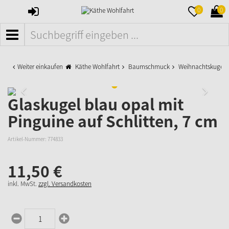
ANMELDEN
MERKZETTE
WAR
0
0
AUFKLAPPE
AUFK
MENÜ
Weiter einkaufen
Käthe Wohlfahrt
Baumschmuck
Weihnachtskugeln
Glaskugel blau opal mit
Pinguine auf Schlitten, 7 cm
Artikel-Nummer:
774833
11,
50
€
inkl. MwSt.
zzgl. Versandkosten