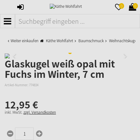
ANMELDEN
MERKZETTE
WAR
0
0
AUFKLAPPE
AUFK
MENÜ
Weiter einkaufen
Käthe Wohlfahrt
Baumschmuck
Weihnachtskugeln
Glaskugel weiß opal mit
Fuchs im Winter, 7 cm
Artikel-Nummer:
774834
12,
95
€
inkl. MwSt.
zzgl. Versandkosten