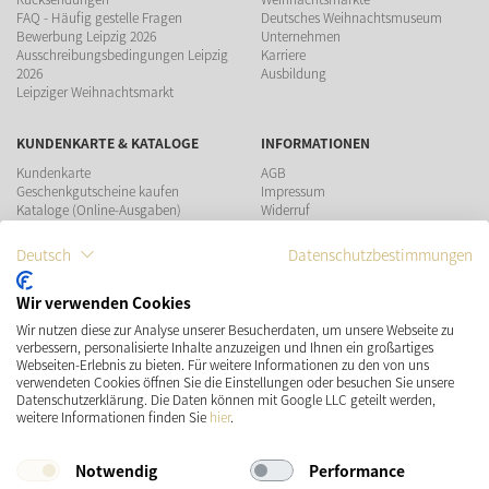
FAQ - Häufig gestelle Fragen
Deutsches Weihnachtsmuseum
Bewerbung Leipzig 2026
Unternehmen
Ausschreibungsbedingungen Leipzig
Karriere
2026
Ausbildung
Leipziger Weihnachtsmarkt
KUNDENKARTE & KATALOGE
INFORMATIONEN
Kundenkarte
AGB
Geschenkgutscheine kaufen
Impressum
Kataloge (Online-Ausgaben)
Widerruf
Datenschutz
Teilnahmebedingungen Gewinnspiel
Deutsch
Datenschutzbestimmungen
ZAHLUNGSMÖGLICHKEITEN
Wir verwenden Cookies
Wir nutzen diese zur Analyse unserer Besucherdaten, um unsere Webseite zu
verbessern, personalisierte Inhalte anzuzeigen und Ihnen ein großartiges
Webseiten-Erlebnis zu bieten. Für weitere Informationen zu den von uns
verwendeten Cookies öffnen Sie die Einstellungen oder besuchen Sie unsere
Datenschutzerklärung. Die Daten können mit Google LLC geteilt werden,
VERSAND
SOCIAL MEDIA
weitere Informationen finden Sie
hier
.
Notwendig
Performance