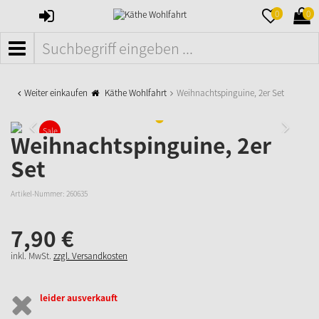
ANMELDEN
MERKZETTE
WAR
0
0
AUFKLAPPE
AUFK
MENÜ
Weiter einkaufen
Käthe Wohlfahrt
Weihnachtspinguine, 2er Set
Sale
Weihnachtspinguine, 2er
Set
Artikel-Nummer:
260635
7,
90
€
inkl. MwSt.
zzgl. Versandkosten
leider ausverkauft