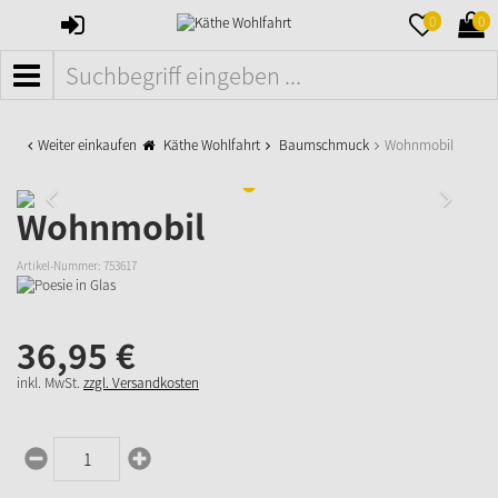
ANMELDEN
MERKZETTE
WAR
0
0
AUFKLAPPE
AUFK
MENÜ
Weiter einkaufen
Käthe Wohlfahrt
Baumschmuck
Wohnmobil
Wohnmobil
Artikel-Nummer:
753617
36,
95
€
inkl. MwSt.
zzgl. Versandkosten