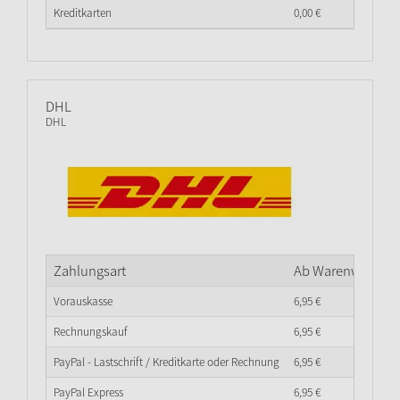
Kreditkarten
0,
00
€
DHL
DHL
Zahlungsart
Ab Warenwert
0,
0
Vorauskasse
6,
95
€
Rechnungskauf
6,
95
€
PayPal - Lastschrift / Kreditkarte oder Rechnung
6,
95
€
PayPal Express
6,
95
€