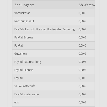
Zahlungsart
Ab Warenwert
0,
0
Vorauskasse
0,
00
€
Rechnungskauf
0,
00
€
PayPal - Lastschrift / Kreditkarte oder Rechnung
0,
00
€
PayPal Express
0,
00
€
PayPal
0,
00
€
Gutschein
0,
00
€
PayPal Ratenzahlung
0,
00
€
PayPal Express
0,
00
€
PayPal
0,
00
€
SEPA-Lastschrift
0,
00
€
PayPal später zahlen
0,
00
€
eps
0,
00
€