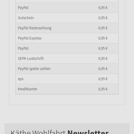
PayPal
6,
95
€
Gutschein
6,
95
€
PayPal Ratenzahlung
6,
95
€
PayPal Express
6,
95
€
PayPal
6,
95
€
SEPA-Lastschrift
6,
95
€
PayPal später zahlen
6,
95
€
eps
6,
95
€
Kreditkarten
6,
95
€
Käthe Wohlfahrt
Newsletter