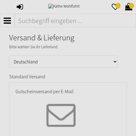
ANMELDEN
MERKZETTE
WAR
0
0
AUFKLAPPE
AUFK
MENÜ
Versand & Lieferung
Bitte wählen Sie Ihr Lieferland.
Standard Versand
Gutscheinversand per E-Mail