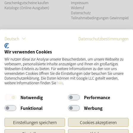
Geschenkgutscheine kaufen
Impressum
Kataloge (Online-Ausgaben)
Widerruf
Datenschutz
Teilnahmebedingungen Gewinnspiel
ZAHLUNGSMÖGLICHKEITEN
Deutsch
Datenschutzbestimmungen
Wir verwenden Cookies
Wir nutzen diese zur Analyse unserer Besucherdaten, um unsere Webseite zu
VERSAND
SOCIAL MEDIA
verbessern, personalisierte Inhalte anzuzeigen und Ihnen ein großartiges
Webseiten-Erlebnis zu bieten. Für weitere Informationen zu den von uns
verwendeten Cookies öffnen Sie die Einstellungen oder besuchen Sie unsere
Datenschutzerklärung. Die Daten können mit Google LLC geteilt werden,
weitere Informationen finden Sie
hier
.
Notwendig
Performance
Funktional
Werbung
* Preisangaben inkl. gesetzl. MwSt. und zzgl.
Versandkosten
Einstellungen speichern
Cookies akzeptieren
Ursprünglicher Preis des Händlers, Unverbindliche Preisempfehlung des Herstellers