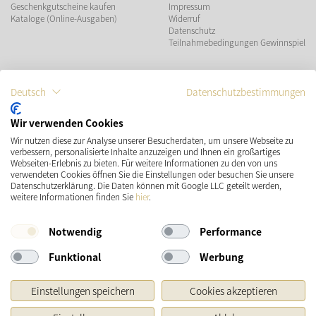
Geschenkgutscheine kaufen
Impressum
Kataloge (Online-Ausgaben)
Widerruf
Datenschutz
Teilnahmebedingungen Gewinnspiel
ZAHLUNGSMÖGLICHKEITEN
Deutsch
Datenschutzbestimmungen
Wir verwenden Cookies
Wir nutzen diese zur Analyse unserer Besucherdaten, um unsere Webseite zu
VERSAND
SOCIAL MEDIA
verbessern, personalisierte Inhalte anzuzeigen und Ihnen ein großartiges
Webseiten-Erlebnis zu bieten. Für weitere Informationen zu den von uns
verwendeten Cookies öffnen Sie die Einstellungen oder besuchen Sie unsere
Datenschutzerklärung. Die Daten können mit Google LLC geteilt werden,
weitere Informationen finden Sie
hier
.
Notwendig
Performance
Funktional
Werbung
* Preisangaben inkl. gesetzl. MwSt. und zzgl.
Versandkosten
Einstellungen speichern
Cookies akzeptieren
Ursprünglicher Preis des Händlers, Unverbindliche Preisempfehlung des Herstellers