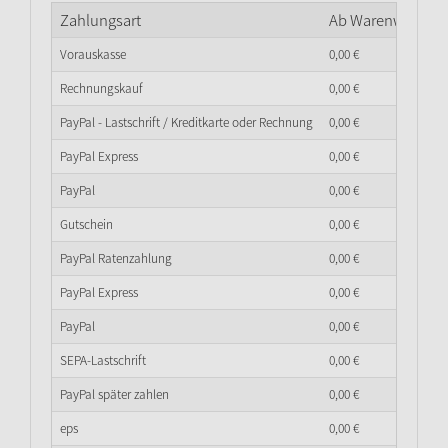
Zahlungsart
Ab Warenwert
0,
0
Vorauskasse
0,
00
€
Rechnungskauf
0,
00
€
PayPal - Lastschrift / Kreditkarte oder Rechnung
0,
00
€
PayPal Express
0,
00
€
PayPal
0,
00
€
Gutschein
0,
00
€
PayPal Ratenzahlung
0,
00
€
PayPal Express
0,
00
€
PayPal
0,
00
€
SEPA-Lastschrift
0,
00
€
PayPal später zahlen
0,
00
€
eps
0,
00
€