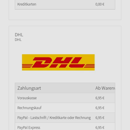
Kreditkarten
0,
00
€
DHL
DHL
Zahlungsart
Ab Warenwert
0,
0
Vorauskasse
6,
95
€
Rechnungskauf
6,
95
€
PayPal - Lastschrift / Kreditkarte oder Rechnung
6,
95
€
PayPal Express
6,
95
€