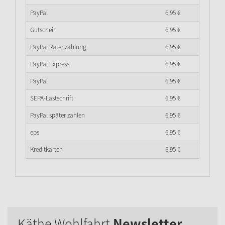
PayPal
6,
95
€
Gutschein
6,
95
€
PayPal Ratenzahlung
6,
95
€
PayPal Express
6,
95
€
PayPal
6,
95
€
SEPA-Lastschrift
6,
95
€
PayPal später zahlen
6,
95
€
eps
6,
95
€
Kreditkarten
6,
95
€
Käthe Wohlfahrt
Newsletter