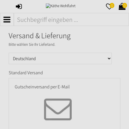
ANMELDEN
MERKZETTE
WAR
0
0
AUFKLAPPE
AUFK
MENÜ
Versand & Lieferung
Bitte wählen Sie Ihr Lieferland.
Standard Versand
Gutscheinversand per E-Mail