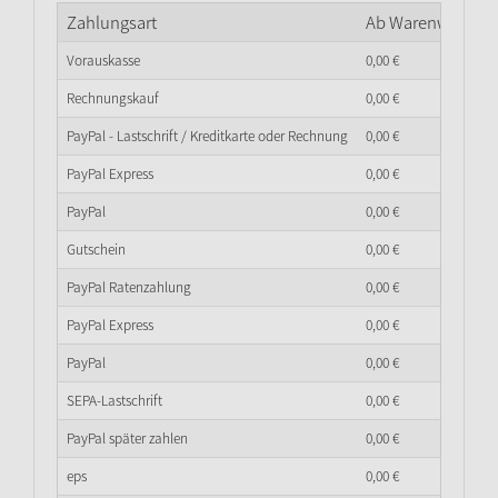
Zahlungsart
Ab Warenwert
0,
0
Vorauskasse
0,
00
€
Rechnungskauf
0,
00
€
PayPal - Lastschrift / Kreditkarte oder Rechnung
0,
00
€
PayPal Express
0,
00
€
PayPal
0,
00
€
Gutschein
0,
00
€
PayPal Ratenzahlung
0,
00
€
PayPal Express
0,
00
€
PayPal
0,
00
€
SEPA-Lastschrift
0,
00
€
PayPal später zahlen
0,
00
€
eps
0,
00
€