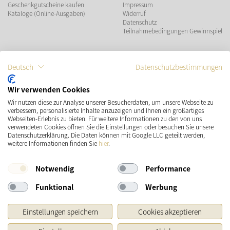
Geschenkgutscheine kaufen
Impressum
Kataloge (Online-Ausgaben)
Widerruf
Datenschutz
Teilnahmebedingungen Gewinnspiel
ZAHLUNGSMÖGLICHKEITEN
Deutsch
Datenschutzbestimmungen
Wir verwenden Cookies
Wir nutzen diese zur Analyse unserer Besucherdaten, um unsere Webseite zu
VERSAND
SOCIAL MEDIA
verbessern, personalisierte Inhalte anzuzeigen und Ihnen ein großartiges
Webseiten-Erlebnis zu bieten. Für weitere Informationen zu den von uns
verwendeten Cookies öffnen Sie die Einstellungen oder besuchen Sie unsere
Datenschutzerklärung. Die Daten können mit Google LLC geteilt werden,
weitere Informationen finden Sie
hier
.
Notwendig
Performance
Funktional
Werbung
* Preisangaben inkl. gesetzl. MwSt. und zzgl.
Versandkosten
Einstellungen speichern
Cookies akzeptieren
Ursprünglicher Preis des Händlers, Unverbindliche Preisempfehlung des Herstellers