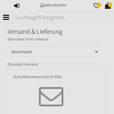
ANMELDEN
MERKZETTE
WAR
0
0
AUFKLAPPE
AUFK
MENÜ
Versand & Lieferung
Bitte wählen Sie Ihr Lieferland.
Standard Versand
Gutscheinversand per E-Mail