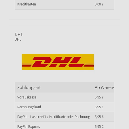
Kreditkarten
0,
00
€
DHL
DHL
Zahlungsart
Ab Warenwert
0,
0
Vorauskasse
6,
95
€
Rechnungskauf
6,
95
€
PayPal - Lastschrift / Kreditkarte oder Rechnung
6,
95
€
PayPal Express
6,
95
€