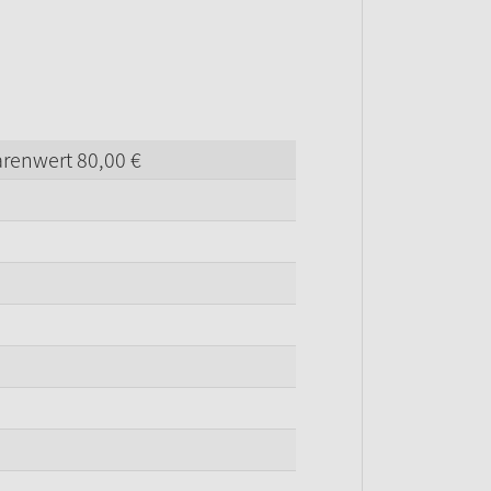
arenwert
80,
00
€