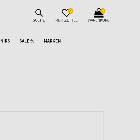
SUCHE
MERKZETTEL
WARENKORB
0
0
AUFKLAPPEN
AUFKLAPPEN
AUFKLAPPEN
SUCHE
MERKZETTEL
WARENKORB
NIRS
SALE %
MARKEN