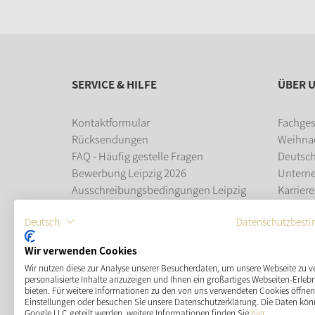
SERVICE & HILFE
ÜBER 
Kontaktformular
Fachges
Rücksendungen
Weihna
FAQ - Häufig gestelle Fragen
Deutsc
Bewerbung Leipzig 2026
Untern
Ausschreibungsbedingungen Leipzig
Karriere
2026
Ausbil
Deutsch
Datenschutzbest
Leipziger Weihnachtsmarkt
Wir verwenden Cookies
ZAHLUNGSMÖGLICHKEITEN
Wir nutzen diese zur Analyse unserer Besucherdaten, um unsere Webseite zu v
personalisierte Inhalte anzuzeigen und Ihnen ein großartiges Webseiten-Erlebn
bieten. Für weitere Informationen zu den von uns verwendeten Cookies öffnen 
Einstellungen oder besuchen Sie unsere Datenschutzerklärung. Die Daten kön
Google LLC geteilt werden, weitere Informationen finden Sie
hier
.