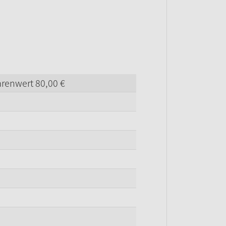
arenwert
80,
00
€