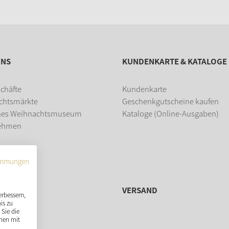
UNS
KUNDENKARTE & KATALOGE
chäfte
Kundenkarte
chtsmärkte
Geschenkgutscheine kaufen
hes Weihnachtsmuseum
Kataloge (Online-Ausgaben)
ehmen
dung
immungen
VERSAND
erbessern,
is zu
Sie die
nen mit