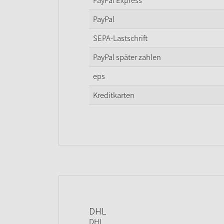
PayPal Express
PayPal
SEPA-Lastschrift
PayPal später zahlen
eps
Kreditkarten
DHL
DHL