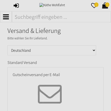
ANMELDEN
MERKZETTE
WAR
0
0
AUFKLAPPE
AUFK
MENÜ
Versand & Lieferung
Bitte wählen Sie Ihr Lieferland.
Standard Versand
Gutscheinversand per E-Mail