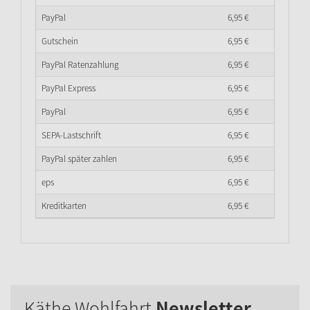
PayPal
6,
95
€
Gutschein
6,
95
€
PayPal Ratenzahlung
6,
95
€
PayPal Express
6,
95
€
PayPal
6,
95
€
SEPA-Lastschrift
6,
95
€
PayPal später zahlen
6,
95
€
eps
6,
95
€
Kreditkarten
6,
95
€
Käthe Wohlfahrt
Newsletter