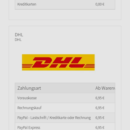
Kreditkarten
0,
00
€
DHL
DHL
Zahlungsart
Ab Warenwert
0,
0
Vorauskasse
6,
95
€
Rechnungskauf
6,
95
€
PayPal - Lastschrift / Kreditkarte oder Rechnung
6,
95
€
PayPal Express
6,
95
€