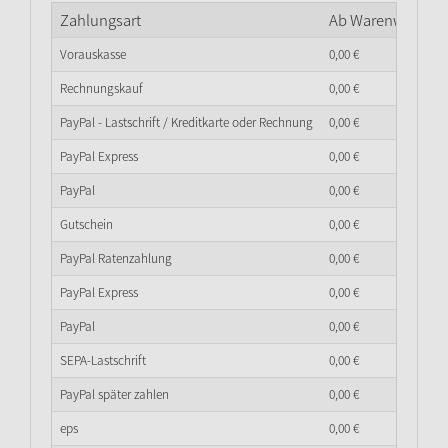
Zahlungsart
Ab Warenwert
0,
0
Vorauskasse
0,
00
€
Rechnungskauf
0,
00
€
PayPal - Lastschrift / Kreditkarte oder Rechnung
0,
00
€
PayPal Express
0,
00
€
PayPal
0,
00
€
Gutschein
0,
00
€
PayPal Ratenzahlung
0,
00
€
PayPal Express
0,
00
€
PayPal
0,
00
€
SEPA-Lastschrift
0,
00
€
PayPal später zahlen
0,
00
€
eps
0,
00
€