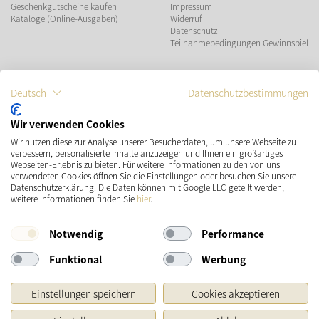
Geschenkgutscheine kaufen
Impressum
Kataloge (Online-Ausgaben)
Widerruf
Datenschutz
Teilnahmebedingungen Gewinnspiel
ZAHLUNGSMÖGLICHKEITEN
Deutsch
Datenschutzbestimmungen
Wir verwenden Cookies
Wir nutzen diese zur Analyse unserer Besucherdaten, um unsere Webseite zu
VERSAND
SOCIAL MEDIA
verbessern, personalisierte Inhalte anzuzeigen und Ihnen ein großartiges
Webseiten-Erlebnis zu bieten. Für weitere Informationen zu den von uns
verwendeten Cookies öffnen Sie die Einstellungen oder besuchen Sie unsere
Datenschutzerklärung. Die Daten können mit Google LLC geteilt werden,
weitere Informationen finden Sie
hier
.
Notwendig
Performance
Funktional
Werbung
* Preisangaben inkl. gesetzl. MwSt. und zzgl.
Versandkosten
Einstellungen speichern
Cookies akzeptieren
Ursprünglicher Preis des Händlers, Unverbindliche Preisempfehlung des Herstellers