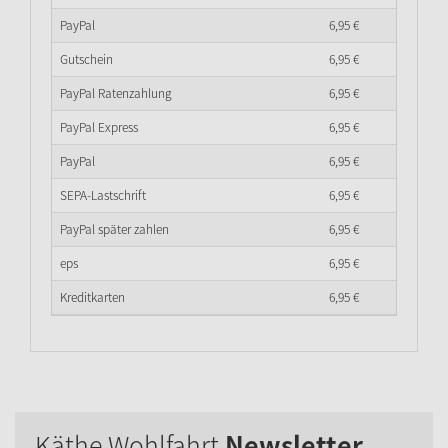
PayPal
6,
95
€
Gutschein
6,
95
€
PayPal Ratenzahlung
6,
95
€
PayPal Express
6,
95
€
PayPal
6,
95
€
SEPA-Lastschrift
6,
95
€
PayPal später zahlen
6,
95
€
eps
6,
95
€
Kreditkarten
6,
95
€
Käthe Wohlfahrt
Newsletter