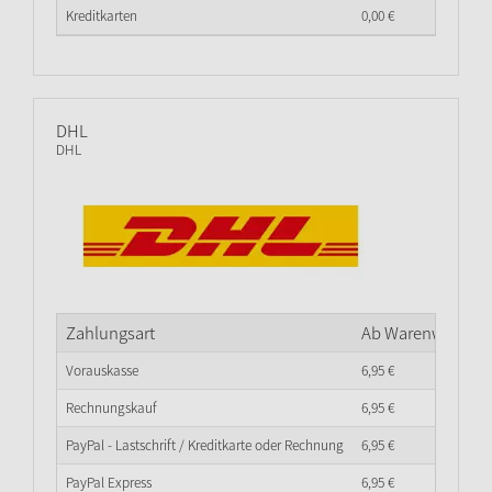
Kreditkarten
0,
00
€
DHL
DHL
Zahlungsart
Ab Warenwert
0,
0
Vorauskasse
6,
95
€
Rechnungskauf
6,
95
€
PayPal - Lastschrift / Kreditkarte oder Rechnung
6,
95
€
PayPal Express
6,
95
€