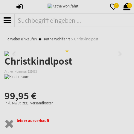
ANMELDEN
MERKZETTE
WAR
0
0
AUFKLAPPE
AUFK
MENÜ
Weiter einkaufen
Käthe Wohlfahrt
Christkindlpost
Christkindlpost
Artikel-Nummer:
121093
99,
95
€
inkl. MwSt.
zzgl. Versandkosten
leider ausverkauft