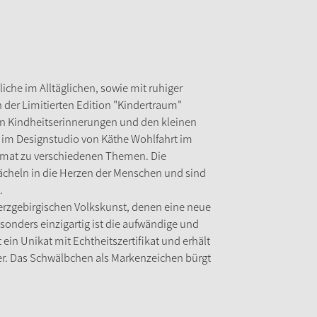
iche im Alltäglichen, sowie mit ruhiger
der Limitierten Edition "Kindertraum"
 von Kindheitserinnerungen und den kleinen
 im Designstudio von Käthe Wohlfahrt im
rmat zu verschiedenen Themen. Die
ächeln in die Herzen der Menschen und sind
.
 erzgebirgischen Volkskunst, denen eine neue
sonders einzigartig ist die aufwändige und
ein Unikat mit Echtheitszertifikat und erhält
er. Das Schwälbchen als Markenzeichen bürgt