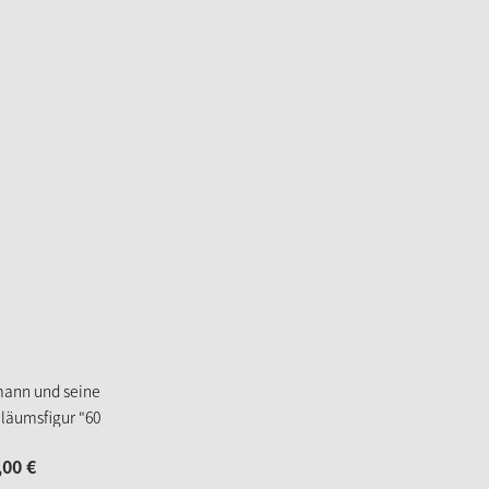
ann und seine
iläumsfigur "60
e Wohlfahrt"
,
00
€