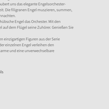
aubert uns das elegante Engelsorchester-
it. Die filigranen Engel muszieren, summen,
ihnachten.
 hübsche Engel das Orchester. Mit den
l auf dem Flügel seine Zuhörer. Genießen Sie
n einzigartigen Figuren aus der Serie
 der einzelnen Engel verleihen den
arme und eine unverwechselbare
ils