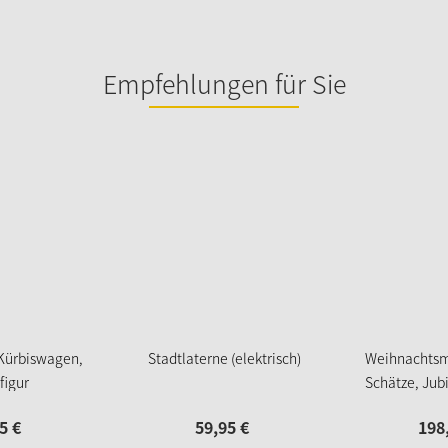
Empfehlungen für Sie
Kürbiswagen,
Stadtlaterne (elektrisch)
Weihnachtsm
figur
Schätze, Jub
Jahre Käth
5
€
59,
95
€
198