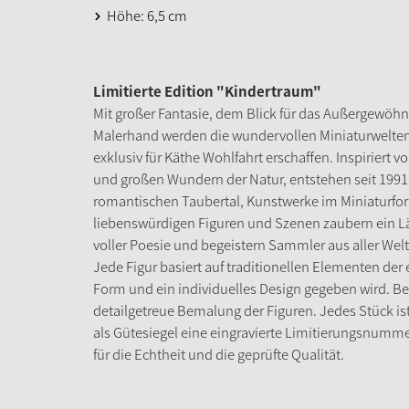
Höhe: 6,5 cm
Limitierte Edition "Kindertraum"
Mit großer Fantasie, dem Blick für das Außergewöhnl
Malerhand werden die wundervollen Miniaturwelten 
exklusiv für Käthe Wohlfahrt erschaffen. Inspiriert
und großen Wundern der Natur, entstehen seit 1991
romantischen Taubertal, Kunstwerke im Miniaturfo
liebenswürdigen Figuren und Szenen zaubern ein L
voller Poesie und begeistern Sammler aus aller Welt
Jede Figur basiert auf traditionellen Elementen der
Form und ein individuelles Design gegeben wird. Be
detailgetreue Bemalung der Figuren. Jedes Stück ist 
als Gütesiegel eine eingravierte Limitierungsnumm
für die Echtheit und die geprüfte Qualität.