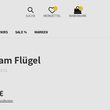
SUCHE
MERKZETTEL
WARENKORB
0
0
AUFKLAPPEN
AUFKLAPPEN
AUFKLAPPEN
SUCHE
MERKZETTEL
WARENKORB
NIRS
SALE %
MARKEN
am Flügel
21711
€
sandkosten