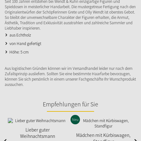
Seit 100 Jahren entstehen bei Wendt & Kühn einzigartige Figuren und
Spieldosen in meisterlicher Handarbeit. Die mustergetreue Fertigung nach den
Originalentwürfen der Schöpferinnen Grete und Olly Wendt ist oberstes Gebot.
So bleibt der unverwechselbare Charakter der Figuren erhalten, die Anmut,
Ästhetik, Tradition und Exklusivität ausstrahlen und zahlreiche Sammler und
Liebhaber inspirieren.
aus Echtholz
von Hand gefertigt
Höhe: 5 cm
Aus logistischen Gründen können wir im Versandhandel leider nur nach dem
Zufallsprinzip ausliefern. Sollten Sie eine bestimmte Haarfarbe bevorzugen,
können Sie sich persönlich in einem unserer Fachgeschäfte Ihr Wunschprodukt
aussuchen.
Empfehlungen für Sie
Neu
Lieber guter
Mädchen mit Kürbiswagen,
Weihnachtsmann