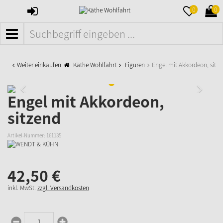
ANMELDEN
MERKZETTE
WAR
0
0
AUFKLAPPE
AUFK
MENÜ
Weiter einkaufen
Käthe Wohlfahrt
Figuren
Engel mit Akkordeon, sitze
Engel mit Akkordeon,
sitzend
Artikel-Nummer:
161135
42,
50
€
inkl. MwSt.
zzgl. Versandkosten