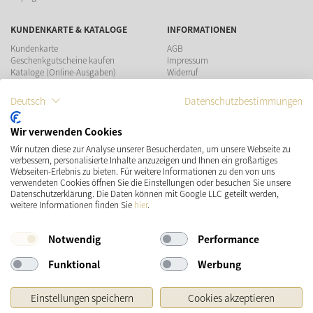
KUNDENKARTE & KATALOGE
INFORMATIONEN
Kundenkarte
AGB
Geschenkgutscheine kaufen
Impressum
Kataloge (Online-Ausgaben)
Widerruf
Datenschutz
Teilnahmebedingungen Gewinnspiel
Deutsch
Datenschutzbestimmungen
ZAHLUNGSMÖGLICHKEITEN
Wir verwenden Cookies
Wir nutzen diese zur Analyse unserer Besucherdaten, um unsere Webseite zu
verbessern, personalisierte Inhalte anzuzeigen und Ihnen ein großartiges
Webseiten-Erlebnis zu bieten. Für weitere Informationen zu den von uns
verwendeten Cookies öffnen Sie die Einstellungen oder besuchen Sie unsere
Datenschutzerklärung. Die Daten können mit Google LLC geteilt werden,
VERSAND
SOCIAL MEDIA
weitere Informationen finden Sie
hier
.
Notwendig
Performance
Funktional
Werbung
Einstellungen speichern
Cookies akzeptieren