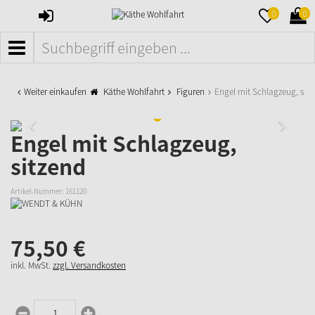
ANMELDEN
MERKZETTE
WAR
0
0
AUFKLAPPE
AUFK
MENÜ
Weiter einkaufen
Käthe Wohlfahrt
Figuren
Engel mit Schlagzeug, sitz
Engel mit Schlagzeug,
sitzend
Artikel-Nummer:
161120
75,
50
€
inkl. MwSt.
zzgl. Versandkosten