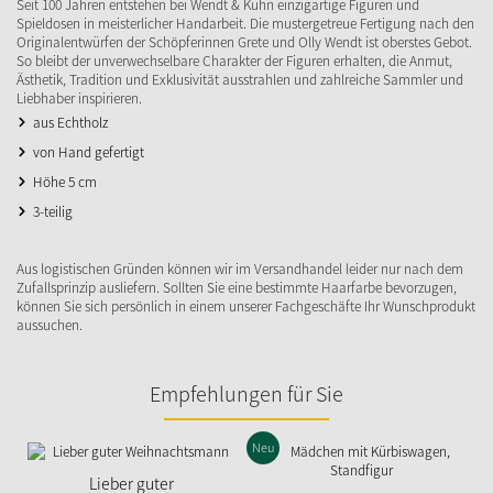
Seit 100 Jahren entstehen bei Wendt & Kühn einzigartige Figuren und
Spieldosen in meisterlicher Handarbeit. Die mustergetreue Fertigung nach den
Originalentwürfen der Schöpferinnen Grete und Olly Wendt ist oberstes Gebot.
So bleibt der unverwechselbare Charakter der Figuren erhalten, die Anmut,
Ästhetik, Tradition und Exklusivität ausstrahlen und zahlreiche Sammler und
Liebhaber inspirieren.
aus Echtholz
von Hand gefertigt
Höhe 5 cm
3-teilig
Aus logistischen Gründen können wir im Versandhandel leider nur nach dem
Zufallsprinzip ausliefern. Sollten Sie eine bestimmte Haarfarbe bevorzugen,
können Sie sich persönlich in einem unserer Fachgeschäfte Ihr Wunschprodukt
aussuchen.
Empfehlungen für Sie
Neu
Lieber guter