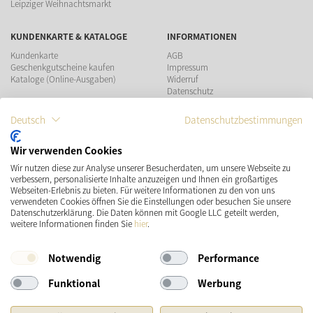
Leipziger Weihnachtsmarkt
KUNDENKARTE & KATALOGE
INFORMATIONEN
Kundenkarte
AGB
Geschenkgutscheine kaufen
Impressum
Kataloge (Online-Ausgaben)
Widerruf
Datenschutz
Teilnahmebedingungen Gewinnspiel
Deutsch
Datenschutzbestimmungen
ZAHLUNGSMÖGLICHKEITEN
Wir verwenden Cookies
Wir nutzen diese zur Analyse unserer Besucherdaten, um unsere Webseite zu
VERSAND
SOCIAL MEDIA
verbessern, personalisierte Inhalte anzuzeigen und Ihnen ein großartiges
Webseiten-Erlebnis zu bieten. Für weitere Informationen zu den von uns
verwendeten Cookies öffnen Sie die Einstellungen oder besuchen Sie unsere
Datenschutzerklärung. Die Daten können mit Google LLC geteilt werden,
weitere Informationen finden Sie
hier
.
Notwendig
Performance
Funktional
Werbung
* Preisangaben inkl. gesetzl. MwSt. und zzgl.
Versandkosten