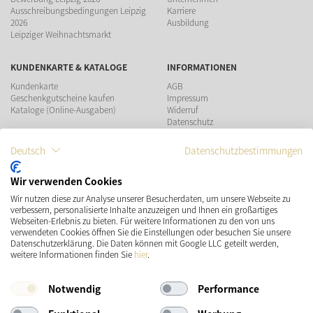
Ausschreibungsbedingungen Leipzig
Karriere
2026
Ausbildung
Leipziger Weihnachtsmarkt
KUNDENKARTE & KATALOGE
INFORMATIONEN
Kundenkarte
AGB
Geschenkgutscheine kaufen
Impressum
Kataloge (Online-Ausgaben)
Widerruf
Datenschutz
Teilnahmebedingungen Gewinnspiel
Deutsch
Datenschutzbestimmungen
ZAHLUNGSMÖGLICHKEITEN
Wir verwenden Cookies
Wir nutzen diese zur Analyse unserer Besucherdaten, um unsere Webseite zu
VERSAND
SOCIAL MEDIA
verbessern, personalisierte Inhalte anzuzeigen und Ihnen ein großartiges
Webseiten-Erlebnis zu bieten. Für weitere Informationen zu den von uns
verwendeten Cookies öffnen Sie die Einstellungen oder besuchen Sie unsere
Datenschutzerklärung. Die Daten können mit Google LLC geteilt werden,
weitere Informationen finden Sie
hier
.
Notwendig
Performance