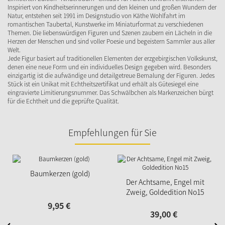
Inspiriert von Kindheitserinnerungen und den kleinen und großen Wundern der
Natur, entstehen seit 1991 im Designstudio von Käthe Wohlfahrt im
romantischen Taubertal, Kunstwerke im Miniaturformat zu verschiedenen
Themen. Die liebenswürdigen Figuren und Szenen zaubern ein Lächeln in die
Herzen der Menschen und sind voller Poesie und begeistern Sammler aus aller
Welt.
Jede Figur basiert auf traditionellen Elementen der erzgebirgischen Volkskunst,
denen eine neue Form und ein individuelles Design gegeben wird. Besonders
einzigartig ist die aufwändige und detailgetreue Bemalung der Figuren. Jedes
Stück ist ein Unikat mit Echtheitszertifikat und erhält als Gütesiegel eine
eingravierte Limitierungsnummer. Das Schwälbchen als Markenzeichen bürgt
für die Echtheit und die geprüfte Qualität.
Empfehlungen für Sie
Baumkerzen (gold)
Der Achtsame, Engel mit
Zweig, Goldedition No15
9,
95
€
39,
00
€