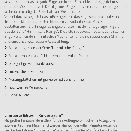
verzaubert uns das elegante Engelsorchester-Ensemble und begleitet uns
durch die Weihnachtszeit. Die filigranen Engel muszieren, summen, singen und
verbreiten freudig die Botschaft von Weihnachten.
Voller Inbrunst begleitet das süße Engelchen das Engelsorchester auf seiner
Trompete. Mit den schönsten Melodien verzaubert es das Publikum.
Gestalten auch Sie ihr eigenes Engelorchester mit den einzigartigen Figuren
aus der Serie "Himmlische Klänge". Die vielen liebevollen Details der einzelnen
Engel verleihen den himmlischen Musikanten und einen besonderen Charme
und eine unverwechselbare Ausstrahlung.
Miniaturfigur aus der Serie "Himmlische Klänge"
Miniaturmalerei auf Echtholz mit liebevollen Details
einzigartige Handwerkskunst
mit Echtheits-Zertifikat
Messingplättchen mit gravierter Editionsnummer
hochwertige Verpackung
Höhe: 6,5 cm
Limitierte Edition "Kindertraum"
Mit großer Fantasie, dem Blick für das Außergewöhnliche im Alltäglichen,
sowie mit ruhiger Malerhand werden die wundervollen Miniaturwelten der
Limitierten Edition "Kindertraum" exklusiv für Käthe Wohlfahrt erschaffen.