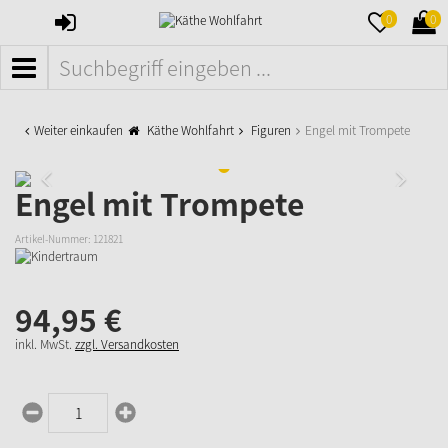
ANMELDEN
MERKZETTE
WAR
0
0
AUFKLAPPE
AUFK
MENÜ
Weiter einkaufen
Käthe Wohlfahrt
Figuren
Engel mit Trompete
Engel mit Trompete
Artikel-Nummer:
121821
94,
95
€
inkl. MwSt.
zzgl. Versandkosten