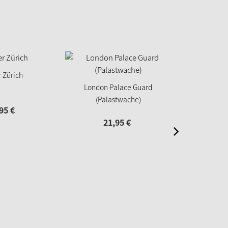
Neu
r Zürich
London Palace Guard
Mädchen mi
(Palastwache)
Sta
95
€
21,
95
€
39