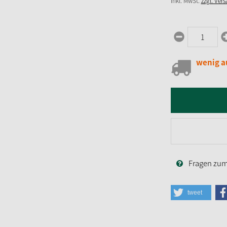
inkl. MwSt.
zzgl. Ver
wenig a
Fragen zum 
tweet