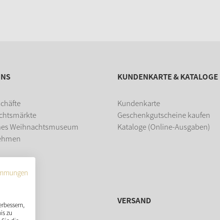
UNS
KUNDENKARTE & KATALOGE
chäfte
Kundenkarte
chtsmärkte
Geschenkgutscheine kaufen
hes Weihnachtsmuseum
Kataloge (Online-Ausgaben)
ehmen
dung
immungen
VERSAND
erbessern,
is zu