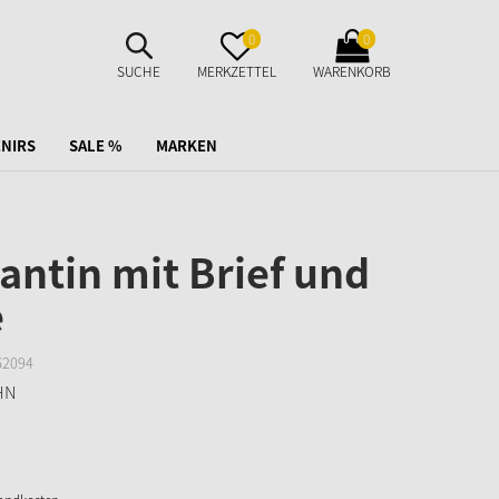
SUCHE
MERKZETTEL
WARENKORB
0
0
AUFKLAPPEN
AUFKLAPPEN
AUFKLAPPEN
SUCHE
MERKZETTEL
WARENKORB
NIRS
SALE %
MARKEN
antin mit Brief und
e
62094