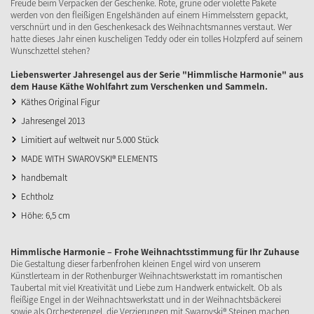
Freude beim Verpacken der Geschenke. Rote, grüne oder violette Pakete
werden von den fleißigen Engelshänden auf einem Himmelsstern gepackt,
verschnürt und in den Geschenkesack des Weihnachtsmannes verstaut. Wer
hatte dieses Jahr einen kuscheligen Teddy oder ein tolles Holzpferd auf seinem
Wunschzettel stehen?
Liebenswerter Jahresengel aus der Serie "Himmlische Harmonie" aus
dem Hause Käthe Wohlfahrt zum Verschenken und Sammeln.
Käthes Original Figur
Jahresengel 2013
Limitiert auf weltweit nur 5.000 Stück
MADE WITH SWAROVSKI® ELEMENTS
handbemalt
Echtholz
Höhe: 6,5 cm
Himmlische Harmonie – Frohe Weihnachtsstimmung für Ihr Zuhause
Die Gestaltung dieser farbenfrohen kleinen Engel wird von unserem
Künstlerteam in der Rothenburger Weihnachtswerkstatt im romantischen
Taubertal mit viel Kreativität und Liebe zum Handwerk entwickelt. Ob als
fleißige Engel in der Weihnachtswerkstatt und in der Weihnachtsbäckerei
sowie als Orchesterengel, die Verzierungen mit Swarovski® Steinen machen