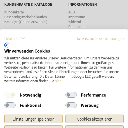
KUNDENKARTE & KATALOGE
INFORMATIONEN
Kundenkarte
AGB
Geschenkgutscheine kaufen
Impressum
Kataloge (Online-Ausgaben)
Widerruf
Datenschutz
Teilnahmebedingungen Gewinnspiel
Deutsch
Datenschutzbestimmungen
ZAHLUNGSMÖGLICHKEITEN
Wir verwenden Cookies
Wir nutzen diese zur Analyse unserer Besucherdaten, um unsere Webseite zu
VERSAND
SOCIAL MEDIA
verbessern, personalisierte Inhalte anzuzeigen und Ihnen ein großartiges
Webseiten-Erlebnis zu bieten. Für weitere Informationen zu den von uns
verwendeten Cookies öffnen Sie die Einstellungen oder besuchen Sie unsere
Datenschutzerklärung. Die Daten können mit Google LLC geteilt werden,
weitere Informationen finden Sie
hier
.
Notwendig
Performance
Funktional
Werbung
* Preisangaben inkl. gesetzl. MwSt. und zzgl.
Versandkosten
Einstellungen speichern
Cookies akzeptieren
Ursprünglicher Preis des Händlers, Unverbindliche Preisempfehlung des Herstellers