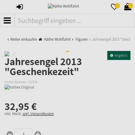
ANMELDEN
MERKZETTE
WAR
0
0
AUFKLAPPE
AUFK
MENÜ
Weiter einkaufen
Käthe Wohlfahrt
Figuren
Jahresengel 2013 "Geschen
Angebot
Jahresengel 2013
"Geschenkezeit"
Artikel-Nummer:
121536
32,
95
€
inkl. MwSt.
zzgl. Versandkosten