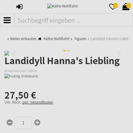
ANMELDEN
MERKZETTE
WAR
0
0
AUFKLAPPE
AUFK
MENÜ
Weiter einkaufen
Käthe Wohlfahrt
Figuren
Landidyll Hanna's Liebling
Landidyll Hanna's Liebling
Artikel-Nummer:
106318
27,
50
€
inkl. MwSt.
zzgl. Versandkosten