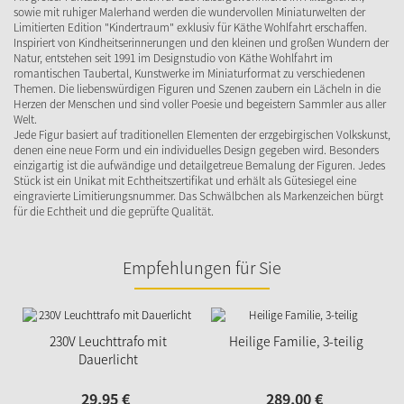
sowie mit ruhiger Malerhand werden die wundervollen Miniaturwelten der
Limitierten Edition "Kindertraum" exklusiv für Käthe Wohlfahrt erschaffen.
Inspiriert von Kindheitserinnerungen und den kleinen und großen Wundern der
Natur, entstehen seit 1991 im Designstudio von Käthe Wohlfahrt im
romantischen Taubertal, Kunstwerke im Miniaturformat zu verschiedenen
Themen. Die liebenswürdigen Figuren und Szenen zaubern ein Lächeln in die
Herzen der Menschen und sind voller Poesie und begeistern Sammler aus aller
Welt.
Jede Figur basiert auf traditionellen Elementen der erzgebirgischen Volkskunst,
denen eine neue Form und ein individuelles Design gegeben wird. Besonders
einzigartig ist die aufwändige und detailgetreue Bemalung der Figuren. Jedes
Stück ist ein Unikat mit Echtheitszertifikat und erhält als Gütesiegel eine
eingravierte Limitierungsnummer. Das Schwälbchen als Markenzeichen bürgt
für die Echtheit und die geprüfte Qualität.
Empfehlungen für Sie
230V Leuchttrafo mit
Heilige Familie, 3-teilig
Dauerlicht
29,
95
€
289,
00
€