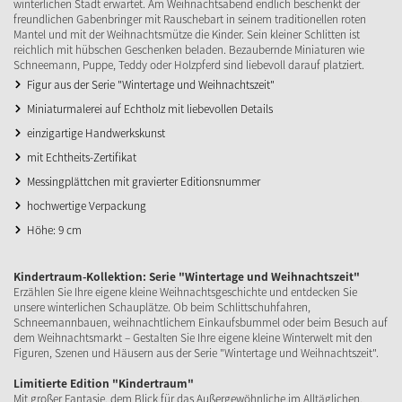
winterlichen Stadt erwartet. Am Weihnachtsabend endlich beschenkt der
freundlichen Gabenbringer mit Rauschebart in seinem traditionellen roten
Mantel und mit der Weihnachtsmütze die Kinder. Sein kleiner Schlitten ist
reichlich mit hübschen Geschenken beladen. Bezaubernde Miniaturen wie
Schneemann, Puppe, Teddy oder Holzpferd sind liebevoll darauf platziert.
Figur aus der Serie "Wintertage und Weihnachtszeit"
Miniaturmalerei auf Echtholz mit liebevollen Details
einzigartige Handwerkskunst
mit Echtheits-Zertifikat
Messingplättchen mit gravierter Editionsnummer
hochwertige Verpackung
Höhe: 9 cm
Kindertraum-Kollektion: Serie "Wintertage und Weihnachtszeit"
Erzählen Sie Ihre eigene kleine Weihnachtsgeschichte und entdecken Sie
unsere winterlichen Schauplätze. Ob beim Schlittschuhfahren,
Schneemannbauen, weihnachtlichem Einkaufsbummel oder beim Besuch auf
dem Weihnachtsmarkt – Gestalten Sie Ihre eigene kleine Winterwelt mit den
Figuren, Szenen und Häusern aus der Serie "Wintertage und Weihnachtszeit".
Limitierte Edition "Kindertraum"
Mit großer Fantasie, dem Blick für das Außergewöhnliche im Alltäglichen,