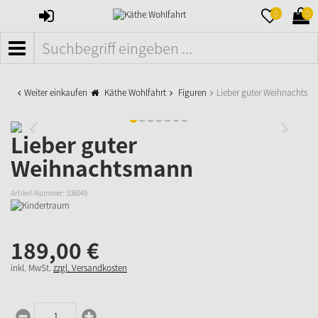
ANMELDEN
MERKZETTE
WAR
0
0
AUFKLAPPE
AUFK
MENÜ
Weiter einkaufen
Käthe Wohlfahrt
Figuren
Lieber guter Weihnachtsm
Lieber guter
Weihnachtsmann
Artikel-Nummer:
106049
189,
00
€
inkl. MwSt.
zzgl. Versandkosten