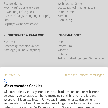
Rücksendungen
Weihnachtsmärkte
FAQ - Häufig gestelle Fragen
Deutsches Weihnachtsmuseum
Bewerbung Leipzig 2026
Unternehmen
Ausschreibungsbedingungen Leipzig
Karriere
2026
Ausbildung
Leipziger Weihnachtsmarkt
KUNDENKARTE & KATALOGE
INFORMATIONEN
Kundenkarte
AGB
Geschenkgutscheine kaufen
Impressum
Kataloge (Online-Ausgaben)
Widerruf
Datenschutz
Teilnahmebedingungen Gewinnspiel
ZAHLUNGSMÖGLICHKEITEN
Deutsch
Datenschutzbestimmungen
Wir verwenden Cookies
Wir nutzen diese zur Analyse unserer Besucherdaten, um unsere Webseite zu
VERSAND
SOCIAL MEDIA
verbessern, personalisierte Inhalte anzuzeigen und Ihnen ein großartiges
Webseiten-Erlebnis zu bieten. Für weitere Informationen zu den von uns
verwendeten Cookies öffnen Sie die Einstellungen oder besuchen Sie unsere
Datenschutzerklärung. Die Daten können mit Google LLC geteilt werden,