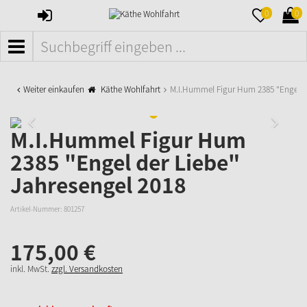
ANMELDEN
MERKZETTE
WAR
0
0
AUFKLAPPE
AUFK
MENÜ
Weiter einkaufen
Käthe Wohlfahrt
M.I.Hummel Figur Hum 2385 "Engel d
M.I.Hummel Figur Hum
2385 "Engel der Liebe"
Jahresengel 2018
Artikel-Nummer:
801257
175,
00
€
inkl. MwSt.
zzgl. Versandkosten