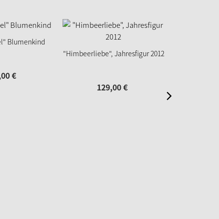
el" Blumenkind
"Himbeerliebe", Jahresfigur 2012
"Holundermädc
,
00
€
129,
00
€
11