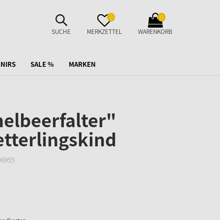
SUCHE
MERKZETTEL
WARENKORB
0
0
AUFKLAPPEN
AUFKLAPPEN
AUFKLAPPEN
SUCHE
MERKZETTEL
WARENKORB
NIRS
SALE %
MARKEN
elbeerfalter"
tterlingskind
06955