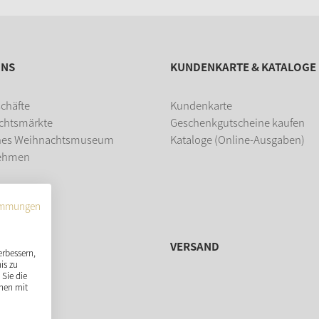
UNS
KUNDENKARTE & KATALOGE
chäfte
Kundenkarte
chtsmärkte
Geschenkgutscheine kaufen
hes Weihnachtsmuseum
Kataloge (Online-Ausgaben)
ehmen
dung
immungen
VERSAND
erbessern,
is zu
Sie die
nen mit