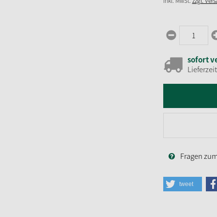
inkl. MwSt.
zzgl. Ver
sofort v
Lieferzei
Fragen zum 
tweet