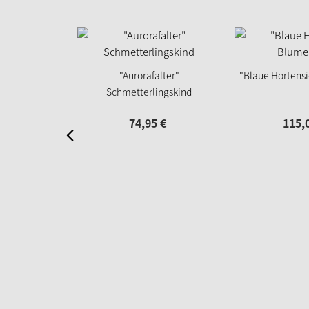
"Aurorafalter"
"Blaue Hortens
Schmetterlingskind
74,
95
€
115,