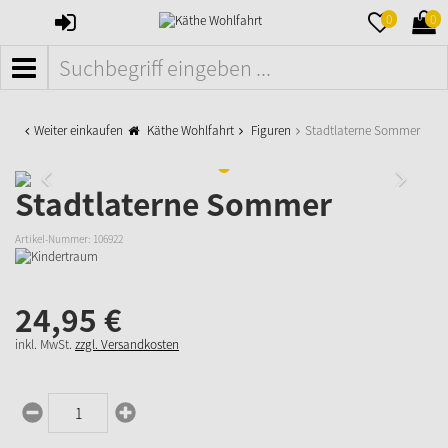
ANMELDEN
MERKZETTE
WAR
0
0
AUFKLAPPE
AUFK
MENÜ
Weiter einkaufen
Käthe Wohlfahrt
Figuren
Stadtlaterne Sommer
Stadtlaterne Sommer
Artikel-Nummer:
106922
24,
95
€
inkl. MwSt.
zzgl. Versandkosten