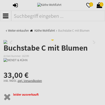
ANMELDEN
MERKZETTE
WAR
0
0
AUFKLAPPE
AUFK
MENÜ
Weiter einkaufen
Käthe Wohlfahrt
Buchstabe C mit Blumen
Buchstabe C mit Blumen
Artikel-Nummer:
162199
33,
00
€
inkl. MwSt.
zzgl. Versandkosten
leider ausverkauft