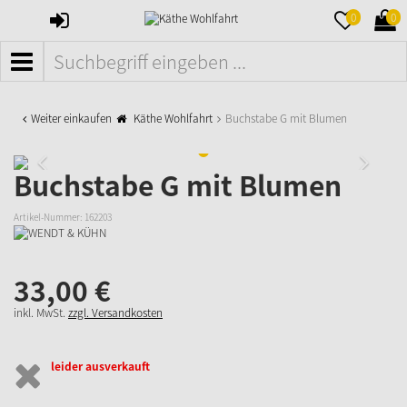
ANMELDEN
MERKZETTE
WAR
0
0
AUFKLAPPE
AUFK
MENÜ
Weiter einkaufen
Käthe Wohlfahrt
Buchstabe G mit Blumen
Buchstabe G mit Blumen
Artikel-Nummer:
162203
33,
00
€
inkl. MwSt.
zzgl. Versandkosten
leider ausverkauft