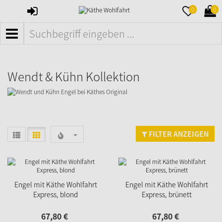
ANMELDEN
MERKZETTE
WAR
0
0
AUFKLAPPE
AUFK
MENÜ
Wendt & Kühn Kollektion
FILTER ANZEIGEN
Engel mit Käthe Wohlfahrt
Engel mit Käthe Wohlfahrt
Express, blond
Express, brünett
67,
80
€
67,
80
€