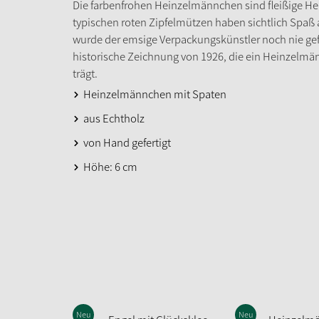
Die farbenfrohen Heinzelmännchen sind fleißige Helf
typischen roten Zipfelmützen haben sichtlich Spaß a
wurde der emsige Verpackungskünstler noch nie gefer
historische Zeichnung von 1926, die ein Heinzelmän
trägt.
Heinzelmännchen mit Spaten
aus Echtholz
von Hand gefertigt
Höhe: 6 cm
Neu
Neu