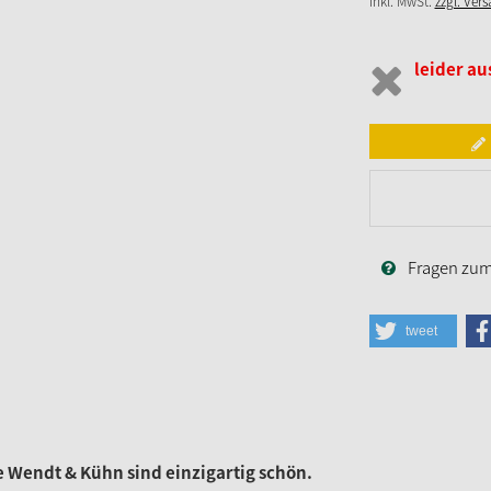
inkl. MwSt.
zzgl. Ver
leider au
Fragen zum 
tweet
Wendt & Kühn sind einzigartig schön.