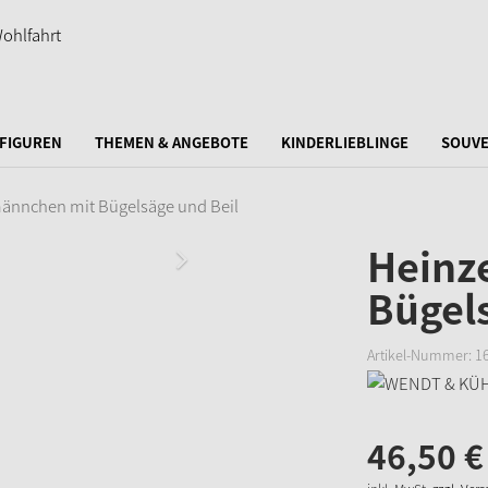
FIGUREN
THEMEN & ANGEBOTE
KINDERLIEBLINGE
SOUVE
ännchen mit Bügelsäge und Beil
Heinz
Bügels
Artikel-Nummer:
1
46,
50
€