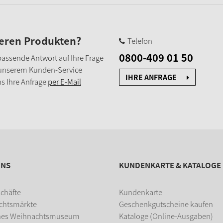
seren Produkten?
Telefon
0800-409 01 50
e passende Antwort auf Ihre Frage
 unserem Kunden-Service
IHRE ANFRAGE
s Ihre Anfrage
per E-Mail
UNS
KUNDENKARTE & KATALOGE
chäfte
Kundenkarte
chtsmärkte
Geschenkgutscheine kaufen
hes Weihnachtsmuseum
Kataloge (Online-Ausgaben)