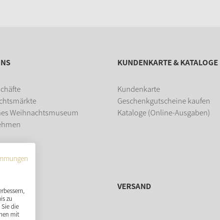
UNS
KUNDENKARTE & KATALOGE
chäfte
Kundenkarte
chtsmärkte
Geschenkgutscheine kaufen
hes Weihnachtsmuseum
Kataloge (Online-Ausgaben)
ehmen
dung
immungen
VERSAND
erbessern,
is zu
Sie die
nen mit