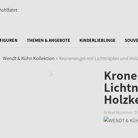
FIGUREN
THEMEN & ANGEBOTE
KINDERLIEBLINGE
SOUVE
Wendt & Kühn Kollektion
Kronenengel mit Lichtnäpfen und Hol
Krone
Licht
Holzk
Artikel-Nummer:
1