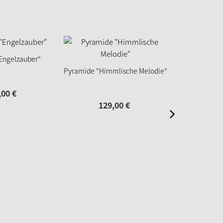
Engelzauber"
Pyramide "
Pyramide "Himmlische Melodie"
,
00
€
11
129,
00
€