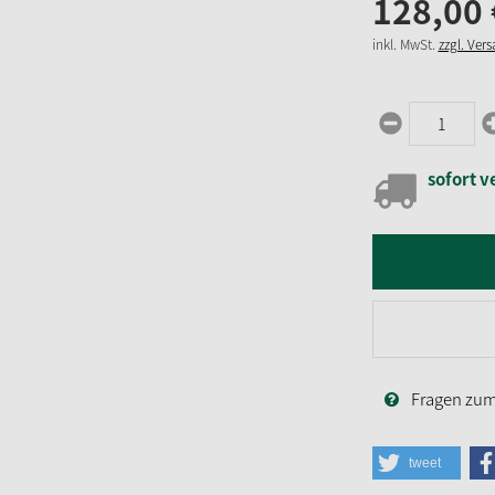
128,
00
inkl. MwSt.
zzgl. Ver
sofort v
Fragen zum 
tweet