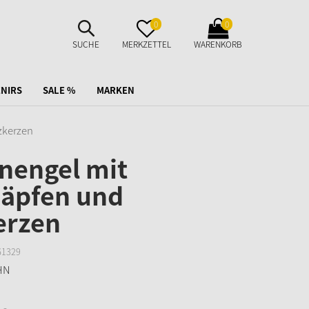
SUCHE
MERKZETTEL
WARENKORB
0
0
AUFKLAPPEN
AUFKLAPPEN
AUFKLAPPEN
SUCHE
MERKZETTEL
WARENKORB
NIRS
SALE %
MARKEN
zkerzen
nengel mit
näpfen und
erzen
61329