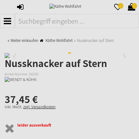
ANMELDEN
MERKZETTE
WAR
0
0
AUFKLAPPE
AUFK
MENÜ
Weiter einkaufen
Käthe Wohlfahrt
Nussknacker auf Stern
Nussknacker auf Stern
Artikel-Nummer:
162230
37,
45
€
inkl. MwSt.
zzgl. Versandkosten
leider ausverkauft