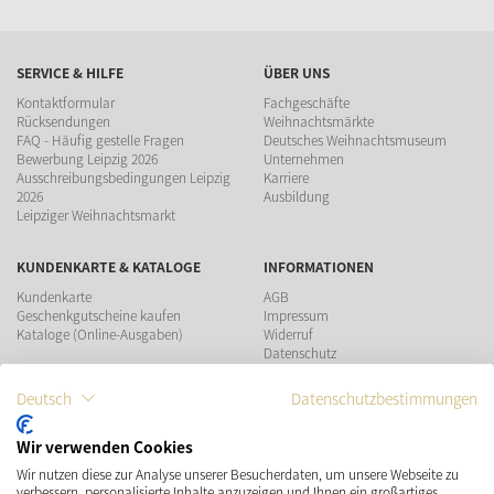
SERVICE & HILFE
ÜBER UNS
Kontaktformular
Fachgeschäfte
Rücksendungen
Weihnachtsmärkte
FAQ - Häufig gestelle Fragen
Deutsches Weihnachtsmuseum
Bewerbung Leipzig 2026
Unternehmen
Ausschreibungsbedingungen Leipzig
Karriere
2026
Ausbildung
Leipziger Weihnachtsmarkt
KUNDENKARTE & KATALOGE
INFORMATIONEN
Kundenkarte
AGB
Geschenkgutscheine kaufen
Impressum
Kataloge (Online-Ausgaben)
Widerruf
Datenschutz
Teilnahmebedingungen Gewinnspiel
Deutsch
Datenschutzbestimmungen
ZAHLUNGSMÖGLICHKEITEN
Wir verwenden Cookies
Wir nutzen diese zur Analyse unserer Besucherdaten, um unsere Webseite zu
VERSAND
SOCIAL MEDIA
verbessern, personalisierte Inhalte anzuzeigen und Ihnen ein großartiges