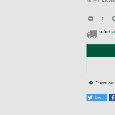
inkl. MwSt.
zzgl. Ver
sofort v
Fragen zum 
tweet