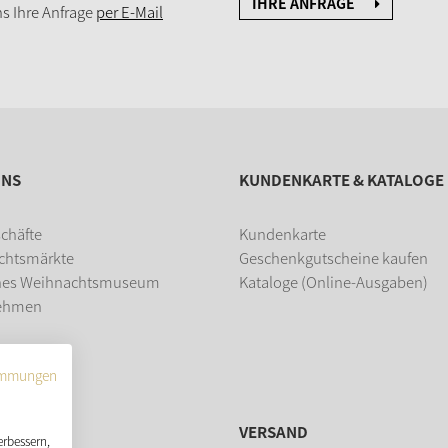
IHRE ANFRAGE
s Ihre Anfrage
per E-Mail
UNS
KUNDENKARTE & KATALOGE
chäfte
Kundenkarte
chtsmärkte
Geschenkgutscheine kaufen
hes Weihnachtsmuseum
Kataloge (Online-Ausgaben)
ehmen
dung
immungen
VERSAND
erbessern,