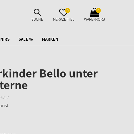
SUCHE
MERKZETTEL
WARENKORB
0
0
AUFKLAPPEN
AUFKLAPPEN
AUFKLAPPEN
SUCHE
MERKZETTEL
WARENKORB
NIRS
SALE %
MARKEN
kinder Bello unter
terne
06217