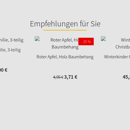
Empfehlungen für Sie
- 25 %
ie, 3-teilig
Roter Apfel, Holz-Baumbehang
Winterkinder
00
€
3,
71
€
45,
4,
95
€