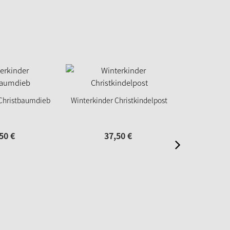
 Christbaumdieb
Winterkinder Christkindelpost
Winterkind
Weihn
50
€
37,
50
€
59