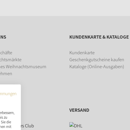
UNS
KUNDENKARTE & KATALOGE
chäfte
Kundenkarte
chtsmärkte
Geschenkgutscheine kaufen
hes Weihnachtsmuseum
Kataloge (Online-Ausgaben)
ehmen
dung
immungen
VERSAND
erbessern,
is zu
Sie die
nen mit