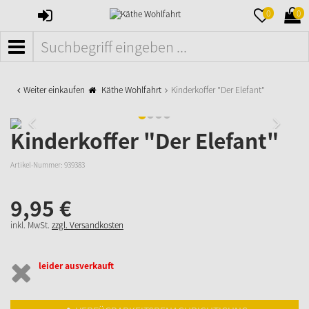
ANMELDEN
MERKZETTE
WAR
0
0
AUFKLAPPE
AUFK
MENÜ
Weiter einkaufen
Käthe Wohlfahrt
Kinderkoffer "Der Elefant"
Kinderkoffer "Der Elefant"
Artikel-Nummer:
939383
9,
95
€
inkl. MwSt.
zzgl. Versandkosten
leider ausverkauft