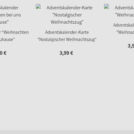
Adventska
r "Weihnachten
Adventskalender-Karte
"Weihna
Zuhause"
"Nostalgischer Weihnachtszug"
3,
0
€
3,
99
€