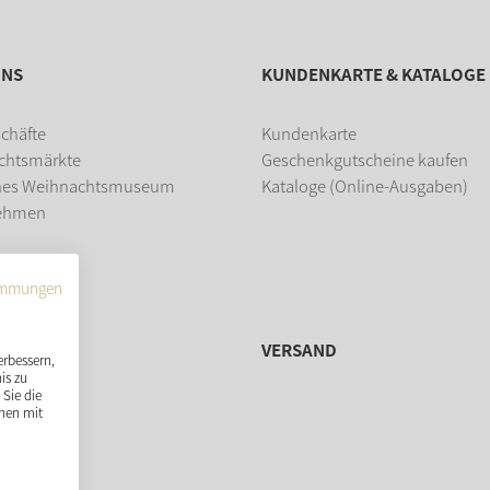
UNS
KUNDENKARTE & KATALOGE
chäfte
Kundenkarte
chtsmärkte
Geschenkgutscheine kaufen
hes Weihnachtsmuseum
Kataloge (Online-Ausgaben)
ehmen
dung
immungen
VERSAND
erbessern,
is zu
Sie die
nen mit