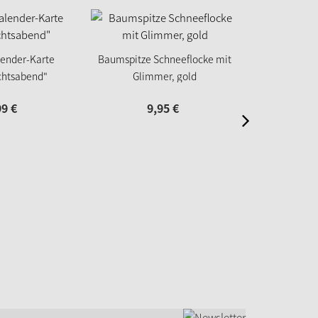
lender-Karte
Baumspitze Schneeflocke mit
chtsabend"
Glimmer, gold
Familienspie
Weihna
99
€
9,
95
€
14