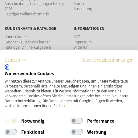
Ausschreibungsbedingungen Leipzig
Karriere
2026
Ausbildung
Leipziger Weihnachtsmarkt
KUNDENKARTE & KATALOGE
INFORMATIONEN
Kundenkarte
AGB
Geschenkgutscheine kaufen
Impressum
Kataloge (Online-Ausgaben)
Widerruf
Datenschutz
Teilnahmebedingungen Gewinnspiel
Deutsch
Datenschutzbestimmungen
ZAHLUNGSMÖGLICHKEITEN
Wir verwenden Cookies
Wir nutzen diese zur Analyse unserer Besucherdaten, um unsere Webseite zu
verbessern, personalisierte Inhalte anzuzeigen und Ihnen ein großartiges
Webseiten-Erlebnis zu bieten. Für weitere Informationen zu den von uns
verwendeten Cookies öffnen Sie die Einstellungen oder besuchen Sie unsere
Datenschutzerklärung. Die Daten können mit Google LLC geteilt werden,
VERSAND
SOCIAL MEDIA
weitere Informationen finden Sie
hier
.
Notwendig
Performance
Funktional
Werbung