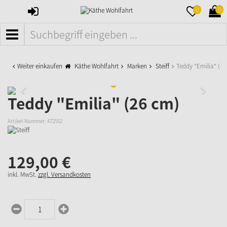
ANMELDEN
MERKZETTE
WAR
0
0
AUFKLAPPE
AUFK
MENÜ
Weiter einkaufen
Käthe Wohlfahrt
Marken
Steiff
Teddy "Emilia" (26
Teddy "Emilia" (26 cm)
Artikel-Nummer:
472552
129,
00
€
inkl. MwSt.
zzgl. Versandkosten